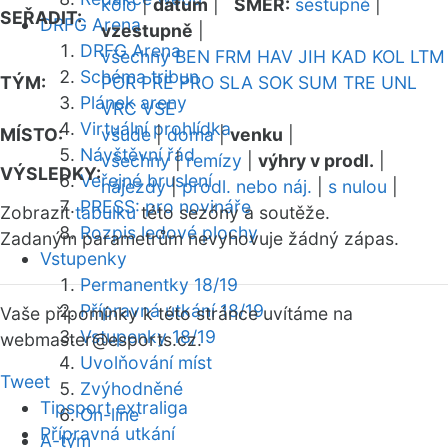
kolo
|
datum
|
SMĚR:
sestupně
|
SEŘADIT:
DRFG Arena
vzestupně
|
DRFG Arena
všechny
BEN
FRM
HAV
JIH
KAD
KOL
LTM
Schéma tribun
TÝM:
POR
PRE
PRO
SLA
SOK
SUM
TRE
UNL
Plánek areny
VRC
VSE
Virtuální prohlídka
MÍSTO:
všude
|
doma
|
venku
|
Návštěvní řád
všechny
|
remízy
|
výhry v prodl.
|
VÝSLEDKY:
Veřejné bruslení
nájezdy
|
prodl. nebo náj.
|
s nulou
|
PRESS: pro novináře
Zobrazit
tabulku
této sezóny a soutěže.
Rozpis ledové plochy
Zadaným parametrům nevyhovuje žádný zápas.
Vstupenky
Permanentky 18/19
Přípravná utkání 18/19
Vaše připomínky k této stránce uvítáme na
Vstupenky 18/19
webmaster
@esports.cz.
Uvolňování míst
Tweet
Zvýhodněné
Tipsport extraliga
On-line
Přípravná utkání
A-tým