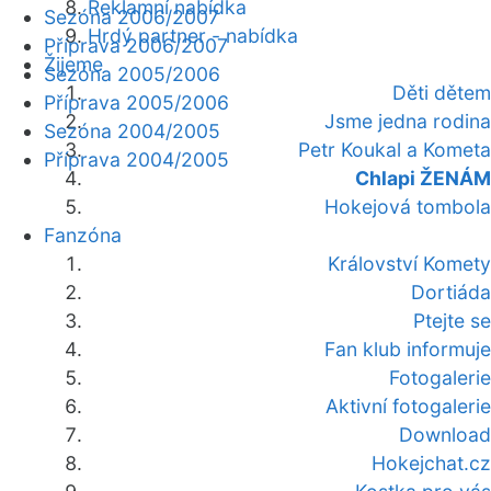
Reklamní nabídka
Sezóna 2006/2007
Hrdý partner - nabídka
Příprava 2006/2007
Žijeme
Sezóna 2005/2006
Děti dětem
Příprava 2005/2006
Jsme jedna rodina
Sezóna 2004/2005
Petr Koukal a Kometa
Příprava 2004/2005
Chlapi ŽENÁM
Hokejová tombola
Fanzóna
Království Komety
Dortiáda
Ptejte se
Fan klub informuje
Fotogalerie
Aktivní fotogalerie
Download
Hokejchat.cz