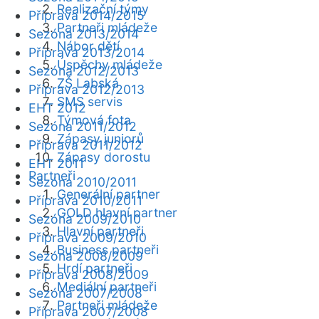
Realizační týmy
Příprava 2014/2015
Partneři mládeže
Sezóna 2013/2014
Nábor dětí
Příprava 2013/2014
Úspěchy mládeže
Sezóna 2012/2013
ZŠ Labská
Příprava 2012/2013
SMS servis
EHT 2012
Týmová fota
Sezóna 2011/2012
Zápasy juniorů
Příprava 2011/2012
Zápasy dorostu
EHT 2011
Partneři
Sezóna 2010/2011
Generální partner
Příprava 2010/2011
GOLD hlavní partner
Sezóna 2009/2010
Hlavní partneři
Příprava 2009/2010
Business partneři
Sezóna 2008/2009
Hrdí partneři
Příprava 2008/2009
Mediální partneři
Sezóna 2007/2008
Partneři mládeže
Příprava 2007/2008