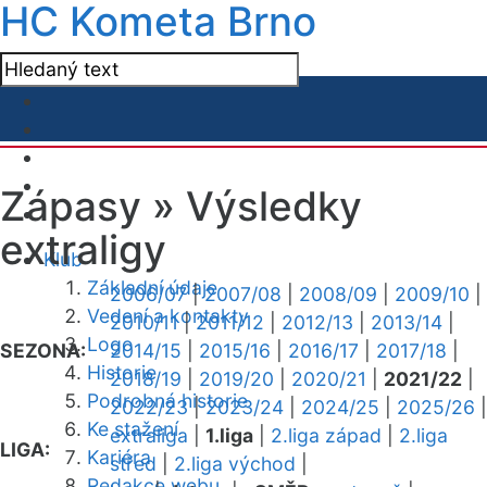
HC Kometa Brno
Zápasy »
Výsledky
extraligy
Klub
Základní údaje
2006/07
|
2007/08
|
2008/09
|
2009/10
|
Vedení a kontakty
2010/11
|
2011/12
|
2012/13
|
2013/14
|
Logo
SEZONA:
2014/15
|
2015/16
|
2016/17
|
2017/18
|
Historie
2018/19
|
2019/20
|
2020/21
|
2021/22
|
Podrobná historie
2022/23
|
2023/24
|
2024/25
|
2025/26
|
Ke stažení
extraliga
|
1.liga
|
2.liga západ
|
2.liga
LIGA:
Kariéra
střed
|
2.liga východ
|
Redakce webu