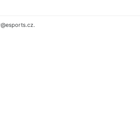
r
@esports.cz.