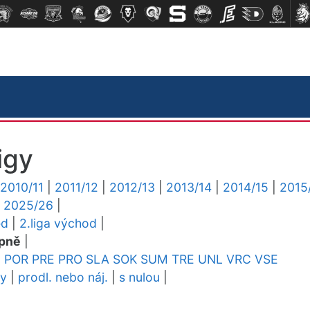
igy
2010/11
|
2011/12
|
2012/13
|
2013/14
|
2014/15
|
2015
|
2025/26
|
ed
|
2.liga východ
|
pně
|
M
POR
PRE
PRO
SLA
SOK
SUM
TRE
UNL
VRC
VSE
dy
|
prodl. nebo náj.
|
s nulou
|