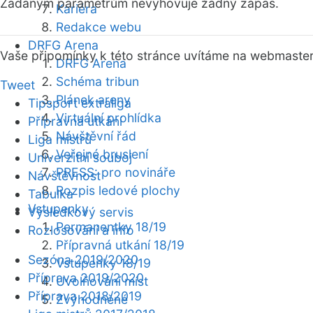
Zadaným parametrům nevyhovuje žádný zápas.
Kariéra
Redakce webu
DRFG Arena
Vaše připomínky k této stránce uvítáme na webmaste
DRFG Arena
Schéma tribun
Tweet
Plánek areny
Tipsport extraliga
Virtuální prohlídka
Přípravná utkání
Návštěvní řád
Liga mistrů
Veřejné bruslení
Univerzitní souboj
PRESS: pro novináře
Návštěvnost
Rozpis ledové plochy
Tabulka
Vstupenky
Výsledkový servis
Permanentky 18/19
Rozlosování a info
Přípravná utkání 18/19
Sezóna 2019/2020
Vstupenky 18/19
Příprava 2019/2020
Uvolňování míst
Příprava 2018/2019
Zvýhodněné