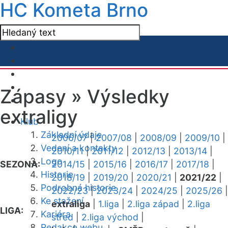
HC Kometa Brno
Zápasy »
Výsledky
extraligy
Klub
Základní údaje
2006/07
|
2007/08
|
2008/09
|
2009/10
|
Vedení a kontakty
2010/11
|
2011/12
|
2012/13
|
2013/14
|
Logo
SEZONA:
2014/15
|
2015/16
|
2016/17
|
2017/18
|
Historie
2018/19
|
2019/20
|
2020/21
|
2021/22
|
Podrobná historie
2022/23
|
2023/24
|
2024/25
|
2025/26
|
Ke stažení
extraliga
|
1.liga
|
2.liga západ
|
2.liga
LIGA:
Kariéra
střed
|
2.liga východ
|
Redakce webu