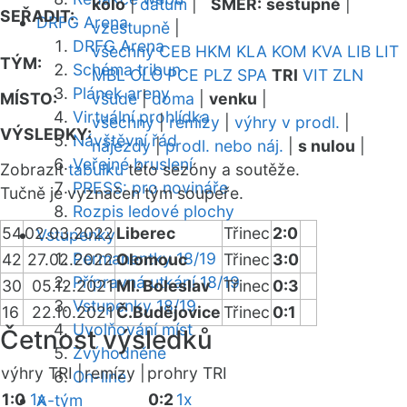
kolo
|
datum
|
SMĚR:
sestupně
|
SEŘADIT:
DRFG Arena
vzestupně
|
DRFG Arena
všechny
CEB
HKM
KLA
KOM
KVA
LIB
LIT
TÝM:
Schéma tribun
MBL
OLO
PCE
PLZ
SPA
TRI
VIT
ZLN
Plánek areny
MÍSTO:
všude
|
doma
|
venku
|
Virtuální prohlídka
všechny
|
remízy
|
výhry v prodl.
|
VÝSLEDKY:
Návštěvní řád
nájezdy
|
prodl. nebo náj.
|
s nulou
|
Veřejné bruslení
Zobrazit
tabulku
této sezóny a soutěže.
PRESS: pro novináře
Tučně je vyznačen tým soupeře.
Rozpis ledové plochy
54
02.03.2022
Liberec
Třinec
2:0
Vstupenky
Permanentky 18/19
42
27.02.2022
Olomouc
Třinec
3:0
Přípravná utkání 18/19
30
05.12.2021
Ml. Boleslav
Třinec
0:3
Vstupenky 18/19
16
22.10.2021
Č.Budějovice
Třinec
0:1
Uvolňování míst
Četnost výsledků
Zvýhodněné
výhry TRI |
remízy |
prohry TRI
On-line
1:0
1x
0:2
1x
A-tým