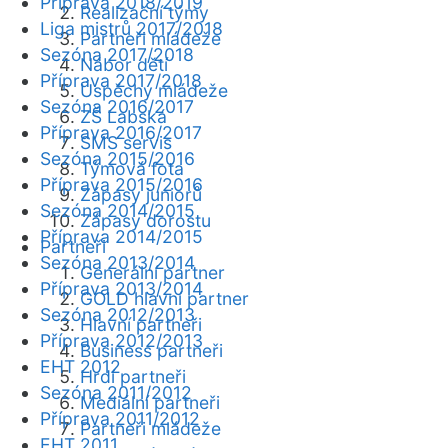
Příprava 2018/2019
Realizační týmy
Liga mistrů 2017/2018
Partneři mládeže
Sezóna 2017/2018
Nábor dětí
Příprava 2017/2018
Úspěchy mládeže
Sezóna 2016/2017
ZŠ Labská
Příprava 2016/2017
SMS servis
Sezóna 2015/2016
Týmová fota
Příprava 2015/2016
Zápasy juniorů
Sezóna 2014/2015
Zápasy dorostu
Příprava 2014/2015
Partneři
Sezóna 2013/2014
Generální partner
Příprava 2013/2014
GOLD hlavní partner
Sezóna 2012/2013
Hlavní partneři
Příprava 2012/2013
Business partneři
EHT 2012
Hrdí partneři
Sezóna 2011/2012
Mediální partneři
Příprava 2011/2012
Partneři mládeže
EHT 2011