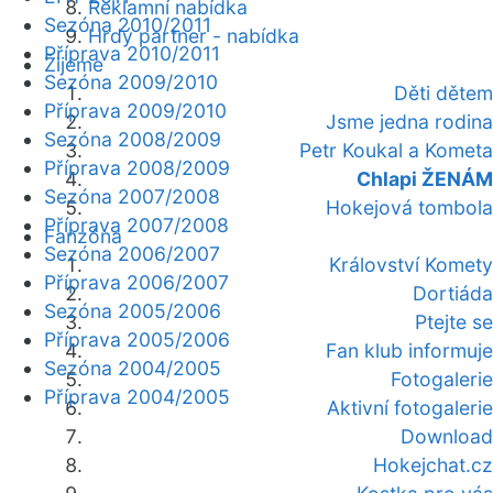
Reklamní nabídka
Sezóna 2010/2011
Hrdý partner - nabídka
Příprava 2010/2011
Žijeme
Sezóna 2009/2010
Děti dětem
Příprava 2009/2010
Jsme jedna rodina
Sezóna 2008/2009
Petr Koukal a Kometa
Příprava 2008/2009
Chlapi ŽENÁM
Sezóna 2007/2008
Hokejová tombola
Příprava 2007/2008
Fanzóna
Sezóna 2006/2007
Království Komety
Příprava 2006/2007
Dortiáda
Sezóna 2005/2006
Ptejte se
Příprava 2005/2006
Fan klub informuje
Sezóna 2004/2005
Fotogalerie
Příprava 2004/2005
Aktivní fotogalerie
Download
Hokejchat.cz