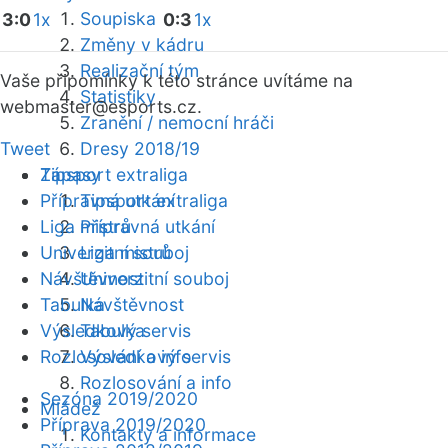
Soupiska
3:0
1x
0:3
1x
Změny v kádru
Realizační tým
Vaše připomínky k této stránce uvítáme na
Statistiky
webmaster
@esports.cz.
Zranění / nemocní hráči
Tweet
Dresy 2018/19
Zápasy
Tipsport extraliga
Přípravná utkání
Tipsport extraliga
Liga mistrů
Přípravná utkání
Univerzitní souboj
Liga mistrů
Návštěvnost
Univerzitní souboj
Tabulka
Návštěvnost
Výsledkový servis
Tabulka
Rozlosování a info
Výsledkový servis
Rozlosování a info
Sezóna 2019/2020
Mládež
Příprava 2019/2020
Kontakty a informace