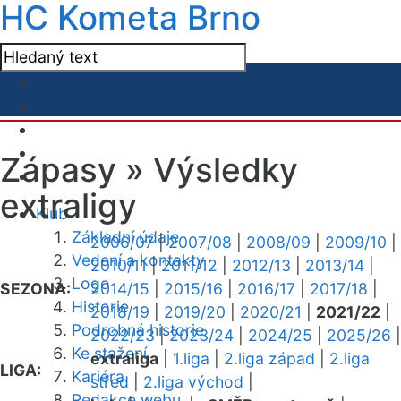
HC Kometa Brno
Zápasy »
Výsledky
extraligy
Klub
Základní údaje
2006/07
|
2007/08
|
2008/09
|
2009/10
|
Vedení a kontakty
2010/11
|
2011/12
|
2012/13
|
2013/14
|
Logo
SEZONA:
2014/15
|
2015/16
|
2016/17
|
2017/18
|
Historie
2018/19
|
2019/20
|
2020/21
|
2021/22
|
Podrobná historie
2022/23
|
2023/24
|
2024/25
|
2025/26
|
Ke stažení
extraliga
|
1.liga
|
2.liga západ
|
2.liga
LIGA:
Kariéra
střed
|
2.liga východ
|
Redakce webu