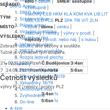
kolo
|
datum
|
SMĚR:
sestupně
|
SEŘADIT:
DRFG Arena
vzestupně
|
DRFG Arena
všechny
CEB
HKM
KLA
KOM
KVA
LIB
LIT
TÝM:
Schéma tribun
MBL
OLO
PCE
PLZ
SPA
TRI
VIT
ZLN
Plánek areny
MÍSTO:
všude
|
doma
|
venku
|
Virtuální prohlídka
všechny
|
remízy
|
výhry v prodl.
|
VÝSLEDKY:
Návštěvní řád
nájezdy
|
prodl. nebo náj.
|
s nulou
|
Veřejné bruslení
Zobrazit
tabulku
této sezóny a soutěže.
PRESS: pro novináře
Tučně je vyznačen tým soupeře.
Rozpis ledové plochy
21
02.11.2021
Plzeň
Č.Budějovice
3:4sn
Vstupenky
Permanentky 18/19
7
24.09.2021
Plzeň
Kometa
5:6sn
Četnost výsledků
Přípravná utkání 18/19
Vstupenky 18/19
výhry PLZ |
remízy |
prohry PLZ
Uvolňování míst
3:4sn
1x
Zvýhodněné
5:6sn
1x
On-line
A-tým