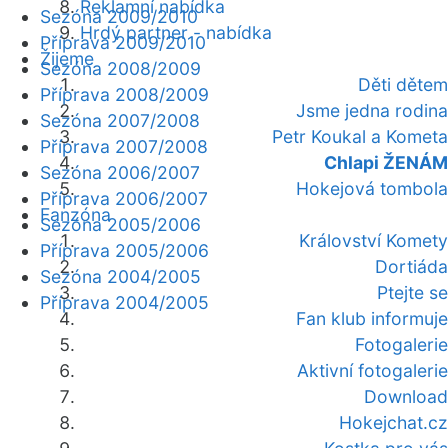
Reklamní nabídka
Sezóna 2009/2010
Hrdý partner - nabídka
Příprava 2009/2010
Žijeme
Sezóna 2008/2009
Děti dětem
Příprava 2008/2009
Jsme jedna rodina
Sezóna 2007/2008
Petr Koukal a Kometa
Příprava 2007/2008
Chlapi ŽENÁM
Sezóna 2006/2007
Hokejová tombola
Příprava 2006/2007
Fanzóna
Sezóna 2005/2006
Království Komety
Příprava 2005/2006
Dortiáda
Sezóna 2004/2005
Ptejte se
Příprava 2004/2005
Fan klub informuje
Fotogalerie
Aktivní fotogalerie
Download
Hokejchat.cz