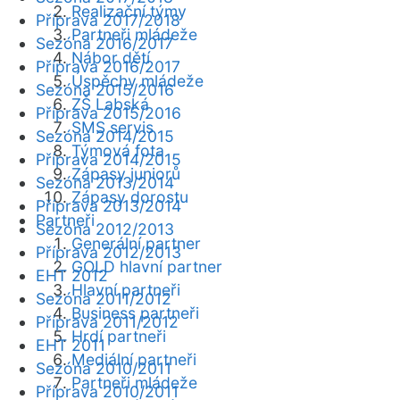
Realizační týmy
Příprava 2017/2018
Partneři mládeže
Sezóna 2016/2017
Nábor dětí
Příprava 2016/2017
Úspěchy mládeže
Sezóna 2015/2016
ZŠ Labská
Příprava 2015/2016
SMS servis
Sezóna 2014/2015
Týmová fota
Příprava 2014/2015
Zápasy juniorů
Sezóna 2013/2014
Zápasy dorostu
Příprava 2013/2014
Partneři
Sezóna 2012/2013
Generální partner
Příprava 2012/2013
GOLD hlavní partner
EHT 2012
Hlavní partneři
Sezóna 2011/2012
Business partneři
Příprava 2011/2012
Hrdí partneři
EHT 2011
Mediální partneři
Sezóna 2010/2011
Partneři mládeže
Příprava 2010/2011