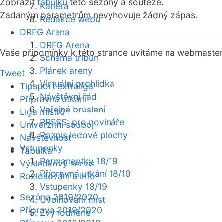
Zobrazit
tabulku
této sezóny a soutěže.
Kariéra
Zadaným parametrům nevyhovuje žádný zápas.
Redakce webu
DRFG Arena
DRFG Arena
Vaše připomínky k této stránce uvítáme na webmaste
Schéma tribun
Plánek areny
Tweet
Virtuální prohlídka
Tipsport extraliga
Návštěvní řád
Přípravná utkání
Veřejné bruslení
Liga mistrů
PRESS: pro novináře
Univerzitní souboj
Rozpis ledové plochy
Návštěvnost
Vstupenky
Tabulka
Permanentky 18/19
Výsledkový servis
Přípravná utkání 18/19
Rozlosování a info
Vstupenky 18/19
Sezóna 2019/2020
Uvolňování míst
Příprava 2019/2020
Zvýhodněné