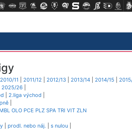
igy
2010/11
|
2011/12
|
2012/13
|
2013/14
|
2014/15
|
2015
|
2025/26
|
ed
|
2.liga východ
|
upně
|
MBL
OLO
PCE
PLZ
SPA
TRI
VIT
ZLN
dy
|
prodl. nebo náj.
|
s nulou
|