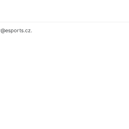
r
@esports.cz.