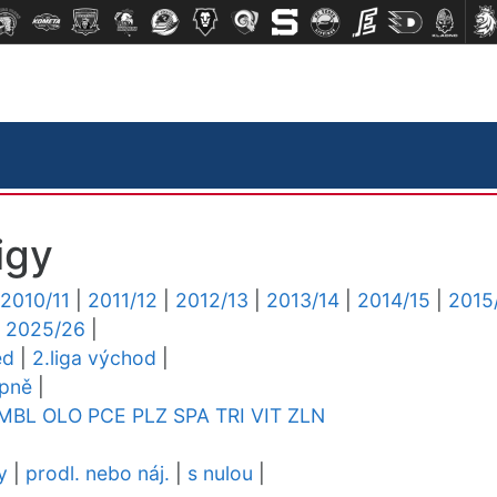
igy
2010/11
|
2011/12
|
2012/13
|
2013/14
|
2014/15
|
2015
|
2025/26
|
ed
|
2.liga východ
|
upně
|
MBL
OLO
PCE
PLZ
SPA
TRI
VIT
ZLN
y
|
prodl. nebo náj.
|
s nulou
|