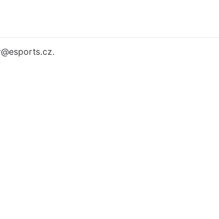
r
@esports.cz.