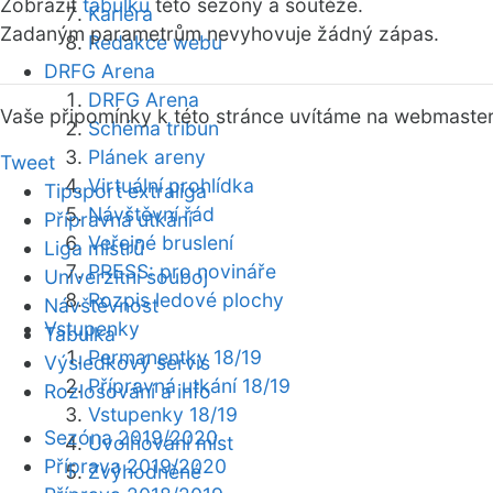
Zobrazit
tabulku
této sezóny a soutěže.
Kariéra
Zadaným parametrům nevyhovuje žádný zápas.
Redakce webu
DRFG Arena
DRFG Arena
Vaše připomínky k této stránce uvítáme na webmaste
Schéma tribun
Plánek areny
Tweet
Virtuální prohlídka
Tipsport extraliga
Návštěvní řád
Přípravná utkání
Veřejné bruslení
Liga mistrů
PRESS: pro novináře
Univerzitní souboj
Rozpis ledové plochy
Návštěvnost
Vstupenky
Tabulka
Permanentky 18/19
Výsledkový servis
Přípravná utkání 18/19
Rozlosování a info
Vstupenky 18/19
Sezóna 2019/2020
Uvolňování míst
Příprava 2019/2020
Zvýhodněné