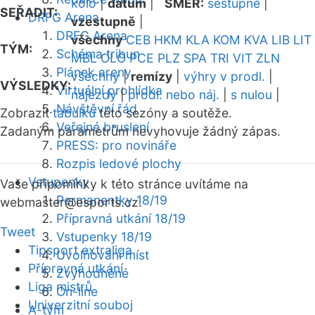
kolo
|
datum
|
SMĚR:
sestupně
|
SEŘADIT:
DRFG Arena
vzestupně
|
DRFG Arena
všechny
CEB
HKM
KLA
KOM
KVA
LIB
LIT
TÝM:
Schéma tribun
MBL
OLO
PCE
PLZ
SPA
TRI
VIT
ZLN
Plánek areny
všechny
|
remízy
|
výhry v prodl.
|
VÝSLEDKY:
Virtuální prohlídka
nájezdy
|
prodl. nebo náj.
|
s nulou
|
Návštěvní řád
Zobrazit
tabulku
této sezóny a soutěže.
Veřejné bruslení
Zadaným parametrům nevyhovuje žádný zápas.
PRESS: pro novináře
Rozpis ledové plochy
Vstupenky
Vaše připomínky k této stránce uvítáme na
Permanentky 18/19
webmaster
@esports.cz.
Přípravná utkání 18/19
Tweet
Vstupenky 18/19
Tipsport extraliga
Uvolňování míst
Přípravná utkání
Zvýhodněné
Liga mistrů
On-line
Univerzitní souboj
A-tým