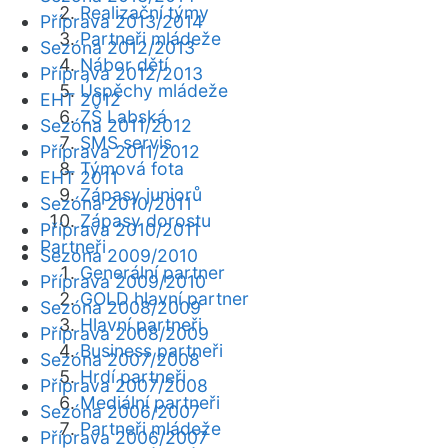
Realizační týmy
Příprava 2013/2014
Partneři mládeže
Sezóna 2012/2013
Nábor dětí
Příprava 2012/2013
Úspěchy mládeže
EHT 2012
ZŠ Labská
Sezóna 2011/2012
SMS servis
Příprava 2011/2012
Týmová fota
EHT 2011
Zápasy juniorů
Sezóna 2010/2011
Zápasy dorostu
Příprava 2010/2011
Partneři
Sezóna 2009/2010
Generální partner
Příprava 2009/2010
GOLD hlavní partner
Sezóna 2008/2009
Hlavní partneři
Příprava 2008/2009
Business partneři
Sezóna 2007/2008
Hrdí partneři
Příprava 2007/2008
Mediální partneři
Sezóna 2006/2007
Partneři mládeže
Příprava 2006/2007