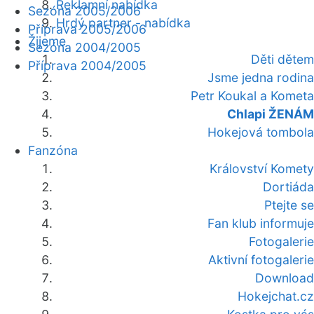
Reklamní nabídka
Sezóna 2005/2006
Hrdý partner - nabídka
Příprava 2005/2006
Žijeme
Sezóna 2004/2005
Děti dětem
Příprava 2004/2005
Jsme jedna rodina
Petr Koukal a Kometa
Chlapi ŽENÁM
Hokejová tombola
Fanzóna
Království Komety
Dortiáda
Ptejte se
Fan klub informuje
Fotogalerie
Aktivní fotogalerie
Download
Hokejchat.cz