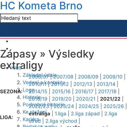
HC Kometa Brno
Zápasy »
Výsledky
extraligy
Klub
Základní údaje
2006/07
|
2007/08
|
2008/09
|
2009/10
|
Vedení a kontakty
2010/11
|
2011/12
|
2012/13
|
2013/14
|
Logo
SEZONA:
2014/15
|
2015/16
|
2016/17
|
2017/18
|
Historie
2018/19
|
2019/20
|
2020/21
|
2021/22
|
Podrobná historie
2022/23
|
2023/24
|
2024/25
|
2025/26
|
Ke stažení
extraliga
|
1.liga
|
2.liga západ
|
2.liga
LIGA:
Kariéra
střed
|
2.liga východ
|
Redakce webu