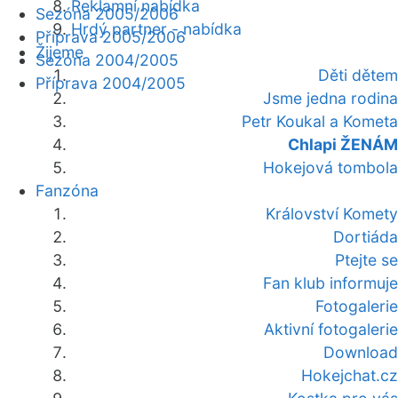
Reklamní nabídka
Sezóna 2005/2006
Hrdý partner - nabídka
Příprava 2005/2006
Žijeme
Sezóna 2004/2005
Děti dětem
Příprava 2004/2005
Jsme jedna rodina
Petr Koukal a Kometa
Chlapi ŽENÁM
Hokejová tombola
Fanzóna
Království Komety
Dortiáda
Ptejte se
Fan klub informuje
Fotogalerie
Aktivní fotogalerie
Download
Hokejchat.cz