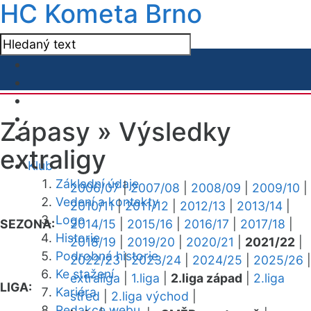
HC Kometa Brno
Zápasy »
Výsledky
extraligy
Klub
Základní údaje
2006/07
|
2007/08
|
2008/09
|
2009/10
|
Vedení a kontakty
2010/11
|
2011/12
|
2012/13
|
2013/14
|
Logo
SEZONA:
2014/15
|
2015/16
|
2016/17
|
2017/18
|
Historie
2018/19
|
2019/20
|
2020/21
|
2021/22
|
Podrobná historie
2022/23
|
2023/24
|
2024/25
|
2025/26
|
Ke stažení
extraliga
|
1.liga
|
2.liga západ
|
2.liga
LIGA:
Kariéra
střed
|
2.liga východ
|
Redakce webu