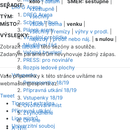
kolo
|
datum
|
SMĚR:
sestupně
|
SEŘADIT:
DRFG Arena
vzestupně
|
DRFG Arena
TÝM:
všechny
Schéma tribun
MÍSTO:
všude
|
doma
|
venku
|
Plánek areny
všechny
|
remízy
|
výhry v prodl.
|
VÝSLEDKY:
Virtuální prohlídka
nájezdy
|
prodl. nebo náj.
|
s nulou
|
Návštěvní řád
Zobrazit
tabulku
této sezóny a soutěže.
Veřejné bruslení
Zadaným parametrům nevyhovuje žádný zápas.
PRESS: pro novináře
Rozpis ledové plochy
Vstupenky
Vaše připomínky k této stránce uvítáme na
Permanentky 18/19
webmaster
@esports.cz.
Přípravná utkání 18/19
Tweet
Vstupenky 18/19
Tipsport extraliga
Uvolňování míst
Přípravná utkání
Zvýhodněné
Liga mistrů
On-line
Univerzitní souboj
A-tým