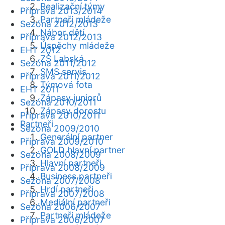
Realizační týmy
Příprava 2013/2014
Partneři mládeže
Sezóna 2012/2013
Nábor dětí
Příprava 2012/2013
Úspěchy mládeže
EHT 2012
ZŠ Labská
Sezóna 2011/2012
SMS servis
Příprava 2011/2012
Týmová fota
EHT 2011
Zápasy juniorů
Sezóna 2010/2011
Zápasy dorostu
Příprava 2010/2011
Partneři
Sezóna 2009/2010
Generální partner
Příprava 2009/2010
GOLD hlavní partner
Sezóna 2008/2009
Hlavní partneři
Příprava 2008/2009
Business partneři
Sezóna 2007/2008
Hrdí partneři
Příprava 2007/2008
Mediální partneři
Sezóna 2006/2007
Partneři mládeže
Příprava 2006/2007