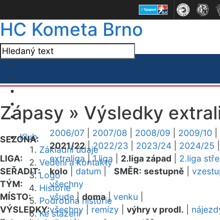
HC Kometa Brno
Zápasy »
Výsledky extral
2006/07
|
2007/08
|
2008/09
|
2009/10
|
Klub
SEZONA:
2021/22
|
2022/23
|
2023/24
|
2024/25
Základní údaje
LIGA:
extraliga
|
1.liga
|
2.liga západ
|
2.liga stř
Vedení a kontakty
SEŘADIT:
kolo
|
datum
|
SMĚR:
sestupně
|
vzest
Logo
TÝM:
všechny
Historie
MÍSTO:
všude
|
doma
|
venku
|
Podrobná historie
VÝSLEDKY:
všechny
|
remízy
|
výhry v prodl.
|
nájezd
Ke stažení