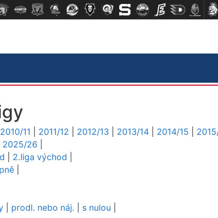
igy
2010/11
|
2011/12
|
2012/13
|
2013/14
|
2014/15
|
2015
|
2025/26
|
ed
|
2.liga východ
|
upně
|
y
|
prodl. nebo náj.
|
s nulou
|