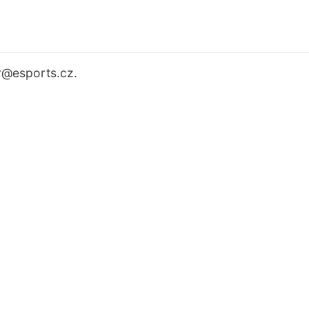
r
@esports.cz.