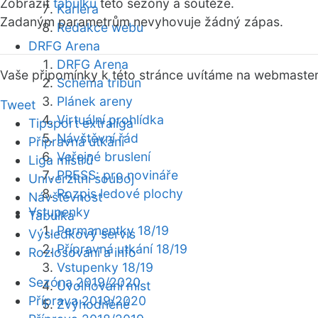
Zobrazit
tabulku
této sezóny a soutěže.
Kariéra
Zadaným parametrům nevyhovuje žádný zápas.
Redakce webu
DRFG Arena
DRFG Arena
Vaše připomínky k této stránce uvítáme na webmaste
Schéma tribun
Plánek areny
Tweet
Virtuální prohlídka
Tipsport extraliga
Návštěvní řád
Přípravná utkání
Veřejné bruslení
Liga mistrů
PRESS: pro novináře
Univerzitní souboj
Rozpis ledové plochy
Návštěvnost
Vstupenky
Tabulka
Permanentky 18/19
Výsledkový servis
Přípravná utkání 18/19
Rozlosování a info
Vstupenky 18/19
Sezóna 2019/2020
Uvolňování míst
Příprava 2019/2020
Zvýhodněné