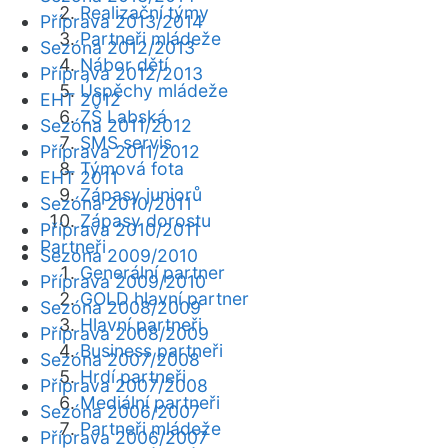
Realizační týmy
Příprava 2013/2014
Partneři mládeže
Sezóna 2012/2013
Nábor dětí
Příprava 2012/2013
Úspěchy mládeže
EHT 2012
ZŠ Labská
Sezóna 2011/2012
SMS servis
Příprava 2011/2012
Týmová fota
EHT 2011
Zápasy juniorů
Sezóna 2010/2011
Zápasy dorostu
Příprava 2010/2011
Partneři
Sezóna 2009/2010
Generální partner
Příprava 2009/2010
GOLD hlavní partner
Sezóna 2008/2009
Hlavní partneři
Příprava 2008/2009
Business partneři
Sezóna 2007/2008
Hrdí partneři
Příprava 2007/2008
Mediální partneři
Sezóna 2006/2007
Partneři mládeže
Příprava 2006/2007