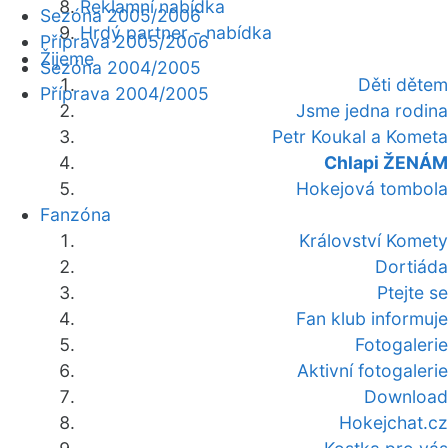
Reklamní nabídka
Sezóna 2005/2006
Hrdý partner - nabídka
Příprava 2005/2006
Žijeme
Sezóna 2004/2005
Děti dětem
Příprava 2004/2005
Jsme jedna rodina
Petr Koukal a Kometa
Chlapi ŽENÁM
Hokejová tombola
Fanzóna
Království Komety
Dortiáda
Ptejte se
Fan klub informuje
Fotogalerie
Aktivní fotogalerie
Download
Hokejchat.cz