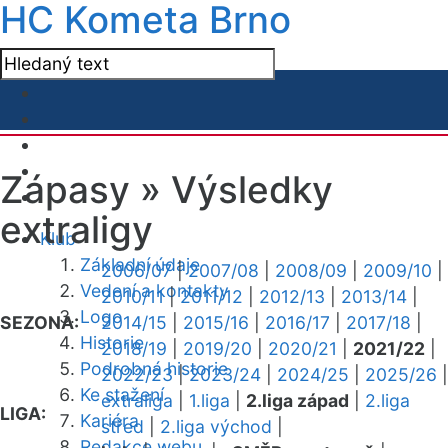
HC Kometa Brno
Zápasy »
Výsledky
extraligy
Klub
Základní údaje
2006/07
|
2007/08
|
2008/09
|
2009/10
|
Vedení a kontakty
2010/11
|
2011/12
|
2012/13
|
2013/14
|
Logo
SEZONA:
2014/15
|
2015/16
|
2016/17
|
2017/18
|
Historie
2018/19
|
2019/20
|
2020/21
|
2021/22
|
Podrobná historie
2022/23
|
2023/24
|
2024/25
|
2025/26
|
Ke stažení
extraliga
|
1.liga
|
2.liga západ
|
2.liga
LIGA:
Kariéra
střed
|
2.liga východ
|
Redakce webu