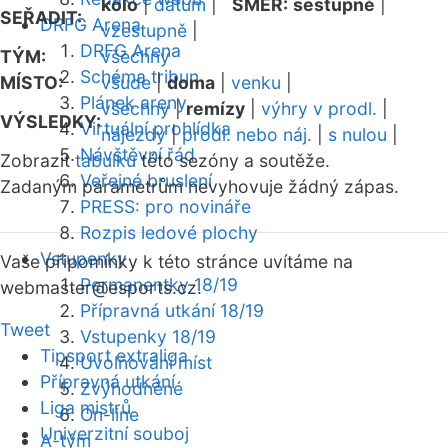
kolo
|
datum
|
SMĚR:
sestupně
|
SEŘADIT:
DRFG Arena
vzestupně
|
DRFG Arena
TÝM:
všechny
Schéma tribun
MÍSTO:
všude
|
doma
|
venku
|
Plánek areny
všechny
|
remízy
|
výhry v prodl.
|
VÝSLEDKY:
Virtuální prohlídka
nájezdy
|
prodl. nebo náj.
|
s nulou
|
Návštěvní řád
Zobrazit
tabulku
této sezóny a soutěže.
Veřejné bruslení
Zadaným parametrům nevyhovuje žádný zápas.
PRESS: pro novináře
Rozpis ledové plochy
Vstupenky
Vaše připomínky k této stránce uvítáme na
Permanentky 18/19
webmaster
@esports.cz.
Přípravná utkání 18/19
Tweet
Vstupenky 18/19
Tipsport extraliga
Uvolňování míst
Přípravná utkání
Zvýhodněné
Liga mistrů
On-line
Univerzitní souboj
A-tým