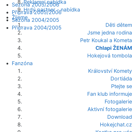
Reklamní nabídka
Sezóna 2005/2006
Hrdý partner - nabídka
Příprava 2005/2006
Žijeme
Sezóna 2004/2005
Děti dětem
Příprava 2004/2005
Jsme jedna rodina
Petr Koukal a Kometa
Chlapi ŽENÁM
Hokejová tombola
Fanzóna
Království Komety
Dortiáda
Ptejte se
Fan klub informuje
Fotogalerie
Aktivní fotogalerie
Download
Hokejchat.cz