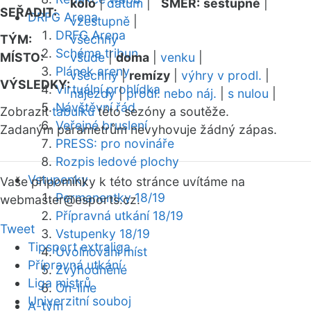
kolo
|
datum
|
SMĚR:
sestupně
|
SEŘADIT:
DRFG Arena
vzestupně
|
DRFG Arena
TÝM:
všechny
Schéma tribun
MÍSTO:
všude
|
doma
|
venku
|
Plánek areny
všechny
|
remízy
|
výhry v prodl.
|
VÝSLEDKY:
Virtuální prohlídka
nájezdy
|
prodl. nebo náj.
|
s nulou
|
Návštěvní řád
Zobrazit
tabulku
této sezóny a soutěže.
Veřejné bruslení
Zadaným parametrům nevyhovuje žádný zápas.
PRESS: pro novináře
Rozpis ledové plochy
Vstupenky
Vaše připomínky k této stránce uvítáme na
Permanentky 18/19
webmaster
@esports.cz.
Přípravná utkání 18/19
Tweet
Vstupenky 18/19
Tipsport extraliga
Uvolňování míst
Přípravná utkání
Zvýhodněné
Liga mistrů
On-line
Univerzitní souboj
A-tým