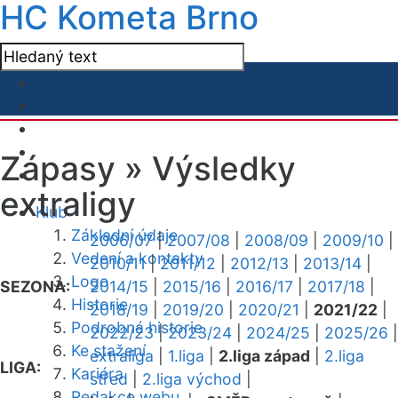
HC Kometa Brno
Zápasy »
Výsledky
extraligy
Klub
Základní údaje
2006/07
|
2007/08
|
2008/09
|
2009/10
|
Vedení a kontakty
2010/11
|
2011/12
|
2012/13
|
2013/14
|
Logo
SEZONA:
2014/15
|
2015/16
|
2016/17
|
2017/18
|
Historie
2018/19
|
2019/20
|
2020/21
|
2021/22
|
Podrobná historie
2022/23
|
2023/24
|
2024/25
|
2025/26
|
Ke stažení
extraliga
|
1.liga
|
2.liga západ
|
2.liga
LIGA:
Kariéra
střed
|
2.liga východ
|
Redakce webu