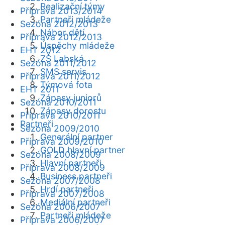
Realizační týmy
Příprava 2013/2014
Partneři mládeže
Sezóna 2012/2013
Nábor dětí
Příprava 2012/2013
Úspěchy mládeže
EHT 2012
ZŠ Labská
Sezóna 2011/2012
SMS servis
Příprava 2011/2012
Týmová fota
EHT 2011
Zápasy juniorů
Sezóna 2010/2011
Zápasy dorostu
Příprava 2010/2011
Partneři
Sezóna 2009/2010
Generální partner
Příprava 2009/2010
GOLD hlavní partner
Sezóna 2008/2009
Hlavní partneři
Příprava 2008/2009
Business partneři
Sezóna 2007/2008
Hrdí partneři
Příprava 2007/2008
Mediální partneři
Sezóna 2006/2007
Partneři mládeže
Příprava 2006/2007