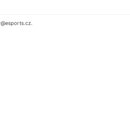
r
@esports.cz.