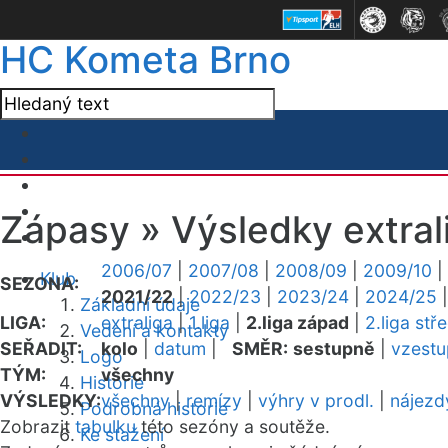
HC Kometa Brno
Zápasy »
Výsledky extral
2006/07
|
2007/08
|
2008/09
|
2009/10
|
Klub
SEZONA:
2021/22
|
2022/23
|
2023/24
|
2024/25
Základní údaje
LIGA:
extraliga
|
1.liga
|
2.liga západ
|
2.liga stř
Vedení a kontakty
SEŘADIT:
kolo
|
datum
|
SMĚR:
sestupně
|
vzest
Logo
TÝM:
všechny
Historie
VÝSLEDKY:
všechny
|
remízy
|
výhry v prodl.
|
nájezd
Podrobná historie
Zobrazit
tabulku
této sezóny a soutěže.
Ke stažení