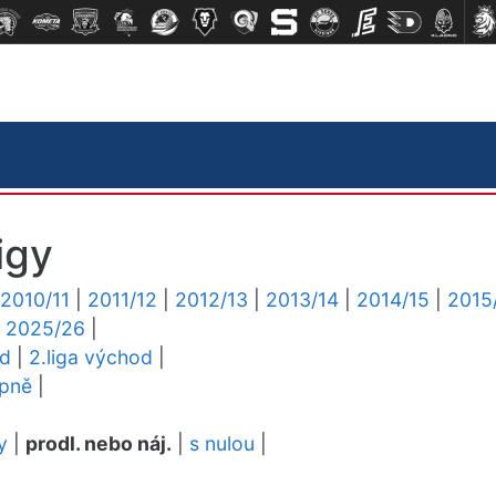
igy
2010/11
|
2011/12
|
2012/13
|
2013/14
|
2014/15
|
2015
|
2025/26
|
ed
|
2.liga východ
|
upně
|
y
|
prodl. nebo náj.
|
s nulou
|