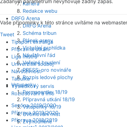
Zadaným parametrům nevyhovuje žádný zápas.
Kariéra
Redakce webu
DRFG Arena
Vaše připomínky k této stránce uvítáme na webmaste
DRFG Arena
Schéma tribun
Tweet
Plánek areny
Tipsport extraliga
Virtuální prohlídka
Přípravná utkání
Návštěvní řád
Liga mistrů
Veřejné bruslení
Univerzitní souboj
PRESS: pro novináře
Návštěvnost
Rozpis ledové plochy
Tabulka
Vstupenky
Výsledkový servis
Permanentky 18/19
Rozlosování a info
Přípravná utkání 18/19
Sezóna 2019/2020
Vstupenky 18/19
Příprava 2019/2020
Uvolňování míst
Příprava 2018/2019
Zvýhodněné