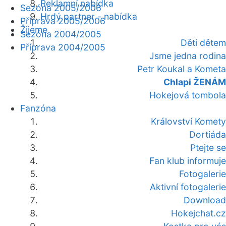
Reklamní nabídka
Sezóna 2005/2006
Hrdý partner - nabídka
Příprava 2005/2006
Žijeme
Sezóna 2004/2005
Děti dětem
Příprava 2004/2005
Jsme jedna rodina
Petr Koukal a Kometa
Chlapi ŽENÁM
Hokejová tombola
Fanzóna
Království Komety
Dortiáda
Ptejte se
Fan klub informuje
Fotogalerie
Aktivní fotogalerie
Download
Hokejchat.cz