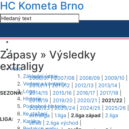
HC Kometa Brno
Zápasy »
Výsledky
extraligy
Klub
Základní údaje
2006/07
|
2007/08
|
2008/09
|
2009/10
|
Vedení a kontakty
2010/11
|
2011/12
|
2012/13
|
2013/14
|
Logo
SEZONA:
2014/15
|
2015/16
|
2016/17
|
2017/18
|
Historie
2018/19
|
2019/20
|
2020/21
|
2021/22
|
Podrobná historie
2022/23
|
2023/24
|
2024/25
|
2025/26
|
Ke stažení
extraliga
|
1.liga
|
2.liga západ
|
2.liga
LIGA:
Kariéra
střed
|
2.liga východ
|
Redakce webu