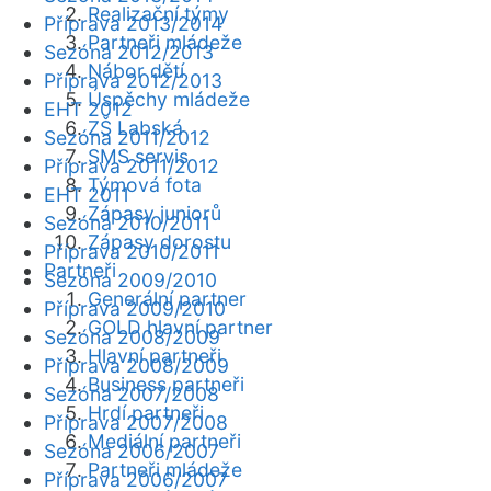
Realizační týmy
Příprava 2013/2014
Partneři mládeže
Sezóna 2012/2013
Nábor dětí
Příprava 2012/2013
Úspěchy mládeže
EHT 2012
ZŠ Labská
Sezóna 2011/2012
SMS servis
Příprava 2011/2012
Týmová fota
EHT 2011
Zápasy juniorů
Sezóna 2010/2011
Zápasy dorostu
Příprava 2010/2011
Partneři
Sezóna 2009/2010
Generální partner
Příprava 2009/2010
GOLD hlavní partner
Sezóna 2008/2009
Hlavní partneři
Příprava 2008/2009
Business partneři
Sezóna 2007/2008
Hrdí partneři
Příprava 2007/2008
Mediální partneři
Sezóna 2006/2007
Partneři mládeže
Příprava 2006/2007