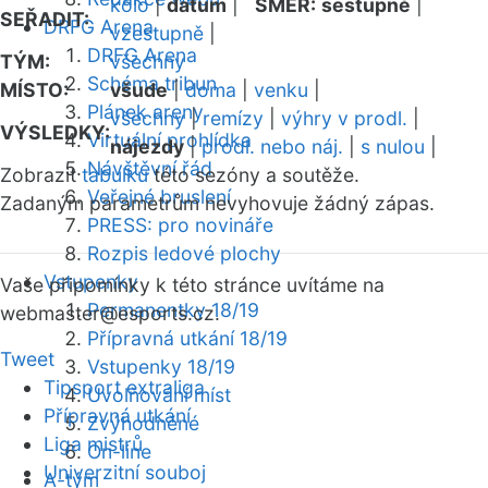
kolo
|
datum
|
SMĚR:
sestupně
|
SEŘADIT:
DRFG Arena
vzestupně
|
DRFG Arena
TÝM:
všechny
Schéma tribun
MÍSTO:
všude
|
doma
|
venku
|
Plánek areny
všechny
|
remízy
|
výhry v prodl.
|
VÝSLEDKY:
Virtuální prohlídka
nájezdy
|
prodl. nebo náj.
|
s nulou
|
Návštěvní řád
Zobrazit
tabulku
této sezóny a soutěže.
Veřejné bruslení
Zadaným parametrům nevyhovuje žádný zápas.
PRESS: pro novináře
Rozpis ledové plochy
Vstupenky
Vaše připomínky k této stránce uvítáme na
Permanentky 18/19
webmaster
@esports.cz.
Přípravná utkání 18/19
Tweet
Vstupenky 18/19
Tipsport extraliga
Uvolňování míst
Přípravná utkání
Zvýhodněné
Liga mistrů
On-line
Univerzitní souboj
A-tým