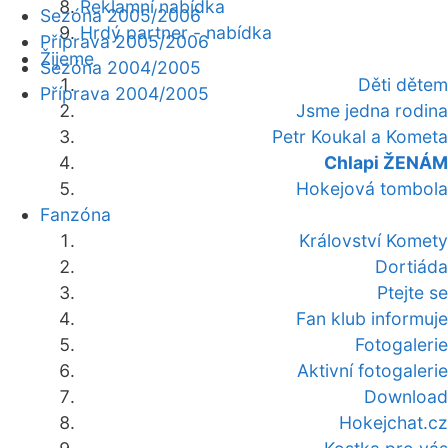
Reklamní nabídka
Sezóna 2005/2006
Hrdý partner - nabídka
Příprava 2005/2006
Žijeme
Sezóna 2004/2005
Děti dětem
Příprava 2004/2005
Jsme jedna rodina
Petr Koukal a Kometa
Chlapi ŽENÁM
Hokejová tombola
Fanzóna
Království Komety
Dortiáda
Ptejte se
Fan klub informuje
Fotogalerie
Aktivní fotogalerie
Download
Hokejchat.cz