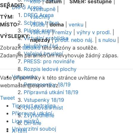
kolo
|
datum
|
SMĚR:
sestupně
|
SEŘADIT:
DRFG Arena
vzestupně
|
DRFG Arena
TÝM:
všechny
Schéma tribun
MÍSTO:
všude
|
doma
|
venku
|
Plánek areny
všechny
|
remízy
|
výhry v prodl.
|
VÝSLEDKY:
Virtuální prohlídka
nájezdy
|
prodl. nebo náj.
|
s nulou
|
Návštěvní řád
Zobrazit
tabulku
této sezóny a soutěže.
Veřejné bruslení
Zadaným parametrům nevyhovuje žádný zápas.
PRESS: pro novináře
Rozpis ledové plochy
Vstupenky
Vaše připomínky k této stránce uvítáme na
Permanentky 18/19
webmaster
@esports.cz.
Přípravná utkání 18/19
Tweet
Vstupenky 18/19
Tipsport extraliga
Uvolňování míst
Přípravná utkání
Zvýhodněné
Liga mistrů
On-line
Univerzitní souboj
A-tým