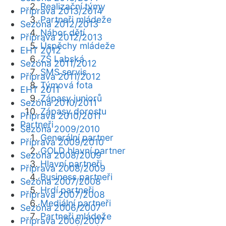
Realizační týmy
Příprava 2013/2014
Partneři mládeže
Sezóna 2012/2013
Nábor dětí
Příprava 2012/2013
Úspěchy mládeže
EHT 2012
ZŠ Labská
Sezóna 2011/2012
SMS servis
Příprava 2011/2012
Týmová fota
EHT 2011
Zápasy juniorů
Sezóna 2010/2011
Zápasy dorostu
Příprava 2010/2011
Partneři
Sezóna 2009/2010
Generální partner
Příprava 2009/2010
GOLD hlavní partner
Sezóna 2008/2009
Hlavní partneři
Příprava 2008/2009
Business partneři
Sezóna 2007/2008
Hrdí partneři
Příprava 2007/2008
Mediální partneři
Sezóna 2006/2007
Partneři mládeže
Příprava 2006/2007