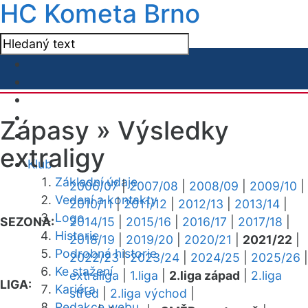
HC Kometa Brno
Zápasy »
Výsledky
extraligy
Klub
Základní údaje
2006/07
|
2007/08
|
2008/09
|
2009/10
|
Vedení a kontakty
2010/11
|
2011/12
|
2012/13
|
2013/14
|
Logo
SEZONA:
2014/15
|
2015/16
|
2016/17
|
2017/18
|
Historie
2018/19
|
2019/20
|
2020/21
|
2021/22
|
Podrobná historie
2022/23
|
2023/24
|
2024/25
|
2025/26
|
Ke stažení
extraliga
|
1.liga
|
2.liga západ
|
2.liga
LIGA:
Kariéra
střed
|
2.liga východ
|
Redakce webu