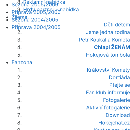
Reklamní nabídka
Sezóna 2005/2006
Hrdý partner - nabídka
Příprava 2005/2006
Žijeme
Sezóna 2004/2005
Děti dětem
Příprava 2004/2005
Jsme jedna rodina
Petr Koukal a Kometa
Chlapi ŽENÁM
Hokejová tombola
Fanzóna
Království Komety
Dortiáda
Ptejte se
Fan klub informuje
Fotogalerie
Aktivní fotogalerie
Download
Hokejchat.cz