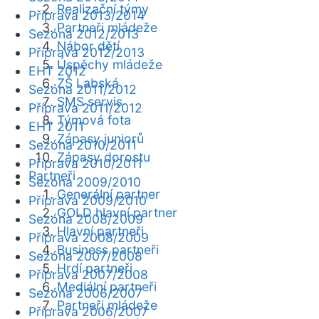
Realizační týmy
Příprava 2013/2014
Partneři mládeže
Sezóna 2012/2013
Nábor dětí
Příprava 2012/2013
Úspěchy mládeže
EHT 2012
ZŠ Labská
Sezóna 2011/2012
SMS servis
Příprava 2011/2012
Týmová fota
EHT 2011
Zápasy juniorů
Sezóna 2010/2011
Zápasy dorostu
Příprava 2010/2011
Partneři
Sezóna 2009/2010
Generální partner
Příprava 2009/2010
GOLD hlavní partner
Sezóna 2008/2009
Hlavní partneři
Příprava 2008/2009
Business partneři
Sezóna 2007/2008
Hrdí partneři
Příprava 2007/2008
Mediální partneři
Sezóna 2006/2007
Partneři mládeže
Příprava 2006/2007