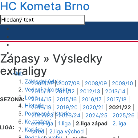
HC Kometa Brno
Zápasy »
Výsledky
extraligy
Klub
Základní údaje
2006/07
|
2007/08
|
2008/09
|
2009/10
|
Vedení a kontakty
2010/11
|
2011/12
|
2012/13
|
2013/14
|
Logo
SEZONA:
2014/15
|
2015/16
|
2016/17
|
2017/18
|
Historie
2018/19
|
2019/20
|
2020/21
|
2021/22
|
Podrobná historie
2022/23
|
2023/24
|
2024/25
|
2025/26
|
Ke stažení
extraliga
|
1.liga
|
2.liga západ
|
2.liga
LIGA:
Kariéra
střed
|
2.liga východ
|
Redakce webu