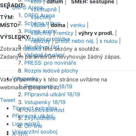
kolo
|
datum
|
SMĚR:
sestupně
|
SEŘADIT:
DRFG Arena
vzestupně
|
DRFG Arena
TÝM:
všechny
Schéma tribun
MÍSTO:
všude
|
doma
|
venku
|
Plánek areny
všechny
|
remízy
|
výhry v prodl.
|
VÝSLEDKY:
Virtuální prohlídka
nájezdy
|
prodl. nebo náj.
|
s nulou
|
Návštěvní řád
Zobrazit
tabulku
této sezóny a soutěže.
Veřejné bruslení
Zadaným parametrům nevyhovuje žádný zápas.
PRESS: pro novináře
Rozpis ledové plochy
Vstupenky
Vaše připomínky k této stránce uvítáme na
Permanentky 18/19
webmaster
@esports.cz.
Přípravná utkání 18/19
Tweet
Vstupenky 18/19
Tipsport extraliga
Uvolňování míst
Přípravná utkání
Zvýhodněné
Liga mistrů
On-line
Univerzitní souboj
A-tým