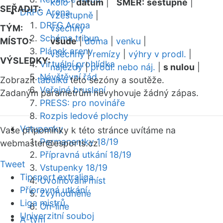
kolo
|
datum
|
SMĚR:
sestupně
|
SEŘADIT:
DRFG Arena
vzestupně
|
DRFG Arena
TÝM:
všechny
Schéma tribun
MÍSTO:
všude
|
doma
|
venku
|
Plánek areny
všechny
|
remízy
|
výhry v prodl.
|
VÝSLEDKY:
Virtuální prohlídka
nájezdy
|
prodl. nebo náj.
|
s nulou
|
Návštěvní řád
Zobrazit
tabulku
této sezóny a soutěže.
Veřejné bruslení
Zadaným parametrům nevyhovuje žádný zápas.
PRESS: pro novináře
Rozpis ledové plochy
Vstupenky
Vaše připomínky k této stránce uvítáme na
Permanentky 18/19
webmaster
@esports.cz.
Přípravná utkání 18/19
Tweet
Vstupenky 18/19
Tipsport extraliga
Uvolňování míst
Přípravná utkání
Zvýhodněné
Liga mistrů
On-line
Univerzitní souboj
A-tým