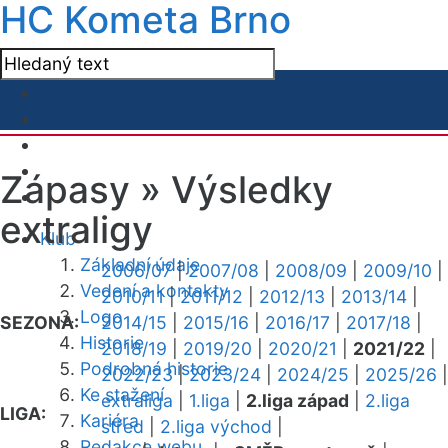
HC Kometa Brno
Zápasy »
Výsledky
extraligy
Klub
Základní údaje
2006/07
|
2007/08
|
2008/09
|
2009/10
|
Vedení a kontakty
2010/11
|
2011/12
|
2012/13
|
2013/14
|
Logo
SEZONA:
2014/15
|
2015/16
|
2016/17
|
2017/18
|
Historie
2018/19
|
2019/20
|
2020/21
|
2021/22
|
Podrobná historie
2022/23
|
2023/24
|
2024/25
|
2025/26
|
Ke stažení
extraliga
|
1.liga
|
2.liga západ
|
2.liga
LIGA:
Kariéra
střed
|
2.liga východ
|
Redakce webu