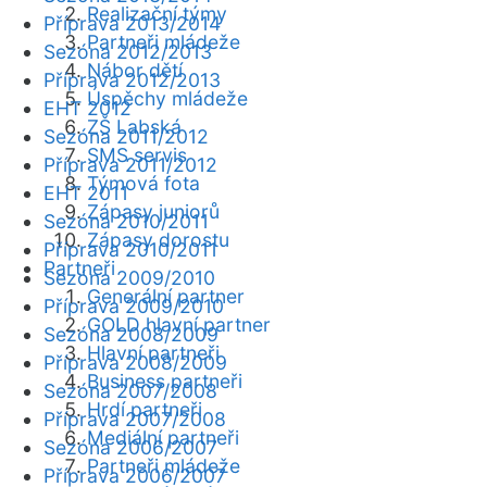
Realizační týmy
Příprava 2013/2014
Partneři mládeže
Sezóna 2012/2013
Nábor dětí
Příprava 2012/2013
Úspěchy mládeže
EHT 2012
ZŠ Labská
Sezóna 2011/2012
SMS servis
Příprava 2011/2012
Týmová fota
EHT 2011
Zápasy juniorů
Sezóna 2010/2011
Zápasy dorostu
Příprava 2010/2011
Partneři
Sezóna 2009/2010
Generální partner
Příprava 2009/2010
GOLD hlavní partner
Sezóna 2008/2009
Hlavní partneři
Příprava 2008/2009
Business partneři
Sezóna 2007/2008
Hrdí partneři
Příprava 2007/2008
Mediální partneři
Sezóna 2006/2007
Partneři mládeže
Příprava 2006/2007