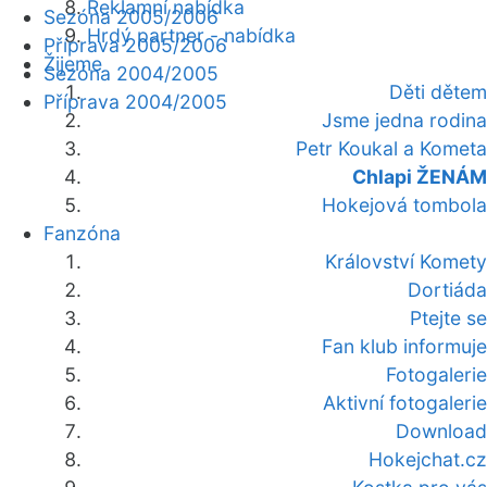
Reklamní nabídka
Sezóna 2005/2006
Hrdý partner - nabídka
Příprava 2005/2006
Žijeme
Sezóna 2004/2005
Děti dětem
Příprava 2004/2005
Jsme jedna rodina
Petr Koukal a Kometa
Chlapi ŽENÁM
Hokejová tombola
Fanzóna
Království Komety
Dortiáda
Ptejte se
Fan klub informuje
Fotogalerie
Aktivní fotogalerie
Download
Hokejchat.cz