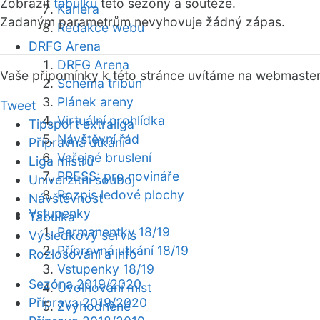
Zobrazit
tabulku
této sezóny a soutěže.
Kariéra
Zadaným parametrům nevyhovuje žádný zápas.
Redakce webu
DRFG Arena
DRFG Arena
Vaše připomínky k této stránce uvítáme na webmaste
Schéma tribun
Plánek areny
Tweet
Virtuální prohlídka
Tipsport extraliga
Návštěvní řád
Přípravná utkání
Veřejné bruslení
Liga mistrů
PRESS: pro novináře
Univerzitní souboj
Rozpis ledové plochy
Návštěvnost
Vstupenky
Tabulka
Permanentky 18/19
Výsledkový servis
Přípravná utkání 18/19
Rozlosování a info
Vstupenky 18/19
Sezóna 2019/2020
Uvolňování míst
Příprava 2019/2020
Zvýhodněné