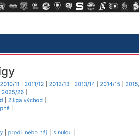
igy
2010/11
|
2011/12
|
2012/13
|
2013/14
|
2014/15
|
2015
|
2025/26
|
ed
|
2.liga východ
|
upně
|
dy
|
prodl. nebo náj.
|
s nulou
|