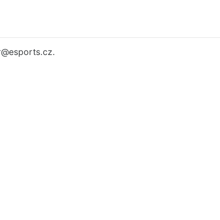
r
@esports.cz.