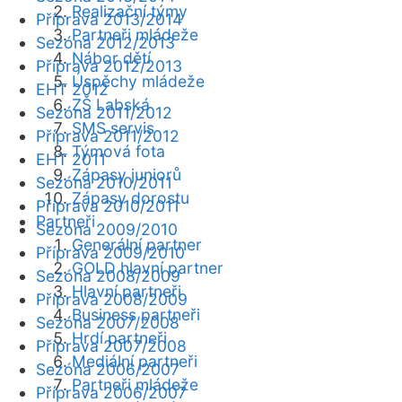
Realizační týmy
Příprava 2013/2014
Partneři mládeže
Sezóna 2012/2013
Nábor dětí
Příprava 2012/2013
Úspěchy mládeže
EHT 2012
ZŠ Labská
Sezóna 2011/2012
SMS servis
Příprava 2011/2012
Týmová fota
EHT 2011
Zápasy juniorů
Sezóna 2010/2011
Zápasy dorostu
Příprava 2010/2011
Partneři
Sezóna 2009/2010
Generální partner
Příprava 2009/2010
GOLD hlavní partner
Sezóna 2008/2009
Hlavní partneři
Příprava 2008/2009
Business partneři
Sezóna 2007/2008
Hrdí partneři
Příprava 2007/2008
Mediální partneři
Sezóna 2006/2007
Partneři mládeže
Příprava 2006/2007