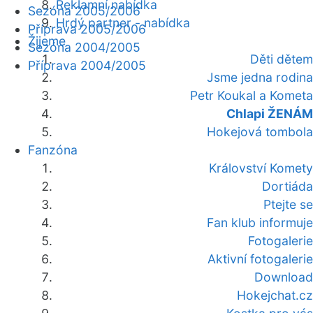
Reklamní nabídka
Sezóna 2005/2006
Hrdý partner - nabídka
Příprava 2005/2006
Žijeme
Sezóna 2004/2005
Děti dětem
Příprava 2004/2005
Jsme jedna rodina
Petr Koukal a Kometa
Chlapi ŽENÁM
Hokejová tombola
Fanzóna
Království Komety
Dortiáda
Ptejte se
Fan klub informuje
Fotogalerie
Aktivní fotogalerie
Download
Hokejchat.cz