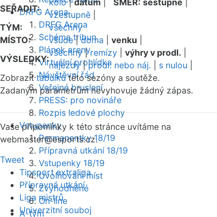
kolo
|
datum
|
SMĚR:
sestupně
|
SEŘADIT:
DRFG Arena
vzestupně
|
DRFG Arena
TÝM:
všechny
Schéma tribun
MÍSTO:
všude
|
doma
|
venku
|
Plánek areny
všechny
|
remízy
|
výhry v prodl.
|
VÝSLEDKY:
Virtuální prohlídka
nájezdy
|
prodl. nebo náj.
|
s nulou
|
Návštěvní řád
Zobrazit
tabulku
této sezóny a soutěže.
Veřejné bruslení
Zadaným parametrům nevyhovuje žádný zápas.
PRESS: pro novináře
Rozpis ledové plochy
Vstupenky
Vaše připomínky k této stránce uvítáme na
Permanentky 18/19
webmaster
@esports.cz.
Přípravná utkání 18/19
Tweet
Vstupenky 18/19
Tipsport extraliga
Uvolňování míst
Přípravná utkání
Zvýhodněné
Liga mistrů
On-line
Univerzitní souboj
A-tým