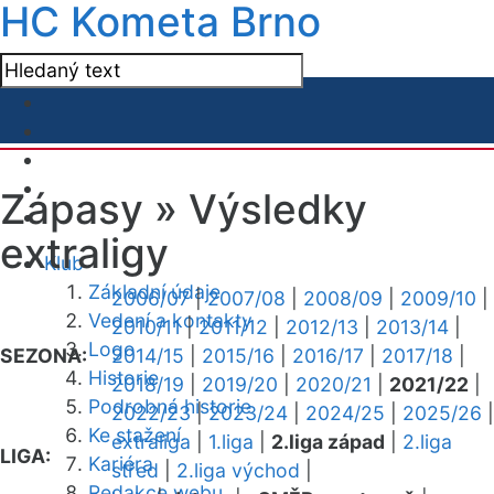
HC Kometa Brno
Zápasy »
Výsledky
extraligy
Klub
Základní údaje
2006/07
|
2007/08
|
2008/09
|
2009/10
|
Vedení a kontakty
2010/11
|
2011/12
|
2012/13
|
2013/14
|
Logo
SEZONA:
2014/15
|
2015/16
|
2016/17
|
2017/18
|
Historie
2018/19
|
2019/20
|
2020/21
|
2021/22
|
Podrobná historie
2022/23
|
2023/24
|
2024/25
|
2025/26
|
Ke stažení
extraliga
|
1.liga
|
2.liga západ
|
2.liga
LIGA:
Kariéra
střed
|
2.liga východ
|
Redakce webu