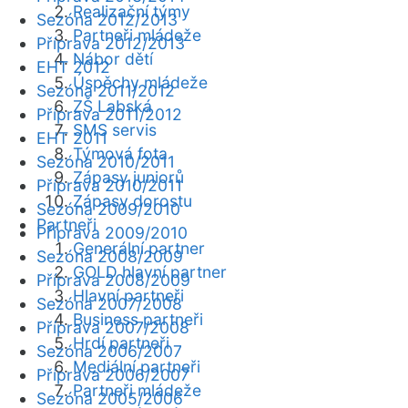
Realizační týmy
Sezóna 2012/2013
Partneři mládeže
Příprava 2012/2013
Nábor dětí
EHT 2012
Úspěchy mládeže
Sezóna 2011/2012
ZŠ Labská
Příprava 2011/2012
SMS servis
EHT 2011
Týmová fota
Sezóna 2010/2011
Zápasy juniorů
Příprava 2010/2011
Zápasy dorostu
Sezóna 2009/2010
Partneři
Příprava 2009/2010
Generální partner
Sezóna 2008/2009
GOLD hlavní partner
Příprava 2008/2009
Hlavní partneři
Sezóna 2007/2008
Business partneři
Příprava 2007/2008
Hrdí partneři
Sezóna 2006/2007
Mediální partneři
Příprava 2006/2007
Partneři mládeže
Sezóna 2005/2006