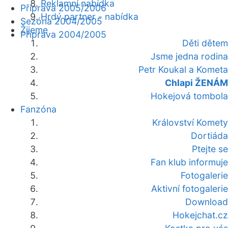
Reklamní nabídka
Příprava 2005/2006
Hrdý partner - nabídka
Sezóna 2004/2005
Žijeme
Příprava 2004/2005
Děti dětem
Jsme jedna rodina
Petr Koukal a Kometa
Chlapi ŽENÁM
Hokejová tombola
Fanzóna
Království Komety
Dortiáda
Ptejte se
Fan klub informuje
Fotogalerie
Aktivní fotogalerie
Download
Hokejchat.cz