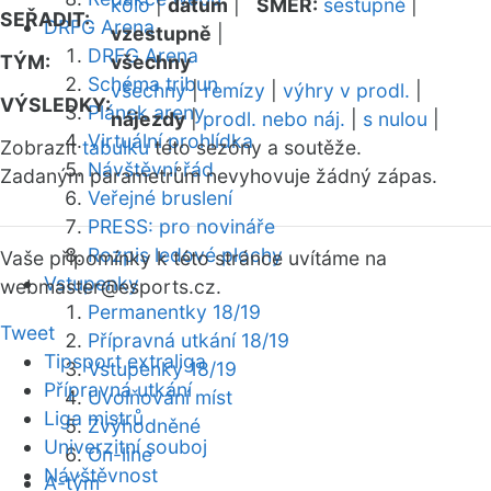
kolo
|
datum
|
SMĚR:
sestupně
|
SEŘADIT:
DRFG Arena
vzestupně
|
DRFG Arena
TÝM:
všechny
Schéma tribun
všechny
|
remízy
|
výhry v prodl.
|
VÝSLEDKY:
Plánek areny
nájezdy
|
prodl. nebo náj.
|
s nulou
|
Virtuální prohlídka
Zobrazit
tabulku
této sezóny a soutěže.
Návštěvní řád
Zadaným parametrům nevyhovuje žádný zápas.
Veřejné bruslení
PRESS: pro novináře
Rozpis ledové plochy
Vaše připomínky k této stránce uvítáme na
Vstupenky
webmaster
@esports.cz.
Permanentky 18/19
Tweet
Přípravná utkání 18/19
Tipsport extraliga
Vstupenky 18/19
Přípravná utkání
Uvolňování míst
Liga mistrů
Zvýhodněné
Univerzitní souboj
On-line
Návštěvnost
A-tým