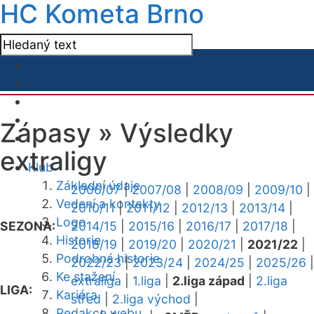
HC Kometa Brno
Zápasy »
Výsledky
extraligy
Klub
Základní údaje
2006/07
|
2007/08
|
2008/09
|
2009/10
|
Vedení a kontakty
2010/11
|
2011/12
|
2012/13
|
2013/14
|
Logo
SEZONA:
2014/15
|
2015/16
|
2016/17
|
2017/18
|
Historie
2018/19
|
2019/20
|
2020/21
|
2021/22
|
Podrobná historie
2022/23
|
2023/24
|
2024/25
|
2025/26
|
Ke stažení
extraliga
|
1.liga
|
2.liga západ
|
2.liga
LIGA:
Kariéra
střed
|
2.liga východ
|
Redakce webu