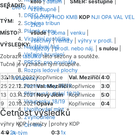
kolo
|
datum
|
SMĚR:
sestupně
|
SEŘADIT:
DRFG Arena
vzestupně
|
DRFG Arena
všechny
HOD
KMB
KOP
NJI
OPA
VAL
VEL
TÝM:
Schéma tribun
ZNS
Plánek areny
MÍSTO:
všude
|
doma
|
venku
|
Virtuální prohlídka
všechny
|
remízy
|
výhry v prodl.
|
VÝSLEDKY:
Návštěvní řád
nájezdy
|
prodl. nebo náj.
|
s nulou
|
Veřejné bruslení
Zobrazit
tabulku
této sezóny a soutěže.
PRESS: pro novináře
Tučně je vyznačen tým soupeře.
Rozpis ledové plochy
32
19.01.2022
Kopřivnice
Val. Meziříčí
4:0
Vstupenky
Permanentky 18/19
25
22.12.2021
Val. Meziříčí
Kopřivnice
3:0
Přípravná utkání 18/19
13
03.11.2021
Nový Jičín
Kopřivnice
5:0
Vstupenky 18/19
9
20.10.2021
Opava
Kopřivnice
0:4
Uvolňování míst
Četnost výsledků
Zvýhodněné
výhry KOP |
remízy |
prohry KOP
On-line
4:0
2x
0:3
1x
A-tým