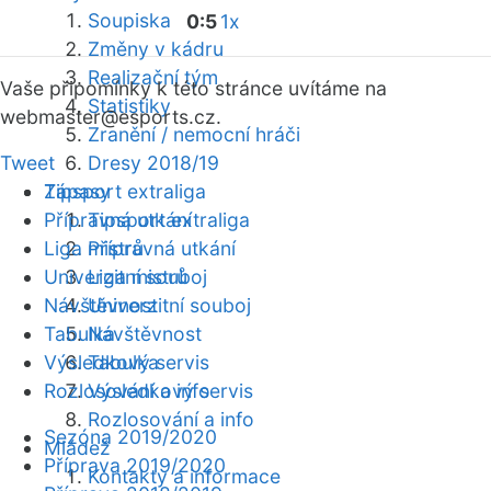
Soupiska
0:5
1x
Změny v kádru
Realizační tým
Vaše připomínky k této stránce uvítáme na
Statistiky
webmaster
@esports.cz.
Zranění / nemocní hráči
Tweet
Dresy 2018/19
Zápasy
Tipsport extraliga
Přípravná utkání
Tipsport extraliga
Liga mistrů
Přípravná utkání
Univerzitní souboj
Liga mistrů
Návštěvnost
Univerzitní souboj
Tabulka
Návštěvnost
Výsledkový servis
Tabulka
Rozlosování a info
Výsledkový servis
Rozlosování a info
Sezóna 2019/2020
Mládež
Příprava 2019/2020
Kontakty a informace