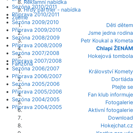
Reklamní nabídka
Sezóna 2010/2011
Hrdý partner - nabídka
Příprava 2010/2011
Žijeme
Sezóna 2009/2010
Děti dětem
Příprava 2009/2010
Jsme jedna rodina
Sezóna 2008/2009
Petr Koukal a Kometa
Příprava 2008/2009
Chlapi ŽENÁM
Sezóna 2007/2008
Hokejová tombola
Příprava 2007/2008
Fanzóna
Sezóna 2006/2007
Království Komety
Příprava 2006/2007
Dortiáda
Sezóna 2005/2006
Ptejte se
Příprava 2005/2006
Fan klub informuje
Sezóna 2004/2005
Fotogalerie
Příprava 2004/2005
Aktivní fotogalerie
Download
Hokejchat.cz