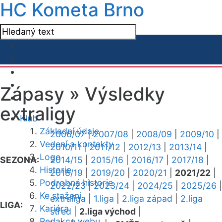
HC Kometa Brno
Zápasy »
Výsledky
extraligy
Klub
Základní údaje
2006/07
|
2007/08
|
2008/09
|
2009/10
|
Vedení a kontakty
2010/11
|
2011/12
|
2012/13
|
2013/14
|
Logo
SEZONA:
2014/15
|
2015/16
|
2016/17
|
2017/18
|
Historie
2018/19
|
2019/20
|
2020/21
|
2021/22
|
Podrobná historie
2022/23
|
2023/24
|
2024/25
|
2025/26
|
Ke stažení
extraliga
|
1.liga
|
2.liga západ
|
2.liga
LIGA:
Kariéra
střed
|
2.liga východ
|
Redakce webu