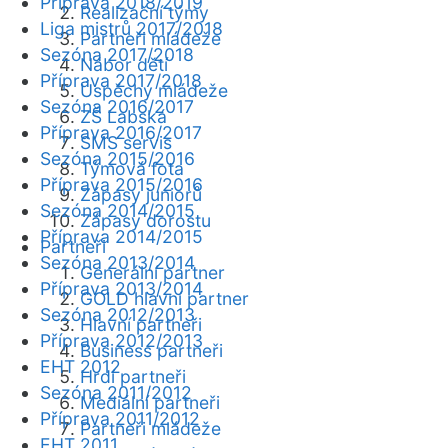
Příprava 2018/2019
Realizační týmy
Liga mistrů 2017/2018
Partneři mládeže
Sezóna 2017/2018
Nábor dětí
Příprava 2017/2018
Úspěchy mládeže
Sezóna 2016/2017
ZŠ Labská
Příprava 2016/2017
SMS servis
Sezóna 2015/2016
Týmová fota
Příprava 2015/2016
Zápasy juniorů
Sezóna 2014/2015
Zápasy dorostu
Příprava 2014/2015
Partneři
Sezóna 2013/2014
Generální partner
Příprava 2013/2014
GOLD hlavní partner
Sezóna 2012/2013
Hlavní partneři
Příprava 2012/2013
Business partneři
EHT 2012
Hrdí partneři
Sezóna 2011/2012
Mediální partneři
Příprava 2011/2012
Partneři mládeže
EHT 2011