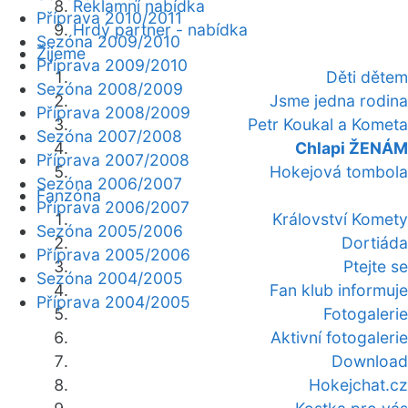
Reklamní nabídka
Příprava 2010/2011
Hrdý partner - nabídka
Sezóna 2009/2010
Žijeme
Příprava 2009/2010
Děti dětem
Sezóna 2008/2009
Jsme jedna rodina
Příprava 2008/2009
Petr Koukal a Kometa
Sezóna 2007/2008
Chlapi ŽENÁM
Příprava 2007/2008
Hokejová tombola
Sezóna 2006/2007
Fanzóna
Příprava 2006/2007
Království Komety
Sezóna 2005/2006
Dortiáda
Příprava 2005/2006
Ptejte se
Sezóna 2004/2005
Fan klub informuje
Příprava 2004/2005
Fotogalerie
Aktivní fotogalerie
Download
Hokejchat.cz