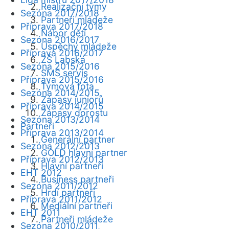
Realizační týmy
Sezóna 2017/2018
Partneři mládeže
Příprava 2017/2018
Nábor dětí
Sezóna 2016/2017
Úspěchy mládeže
Příprava 2016/2017
ZŠ Labská
Sezóna 2015/2016
SMS servis
Příprava 2015/2016
Týmová fota
Sezóna 2014/2015
Zápasy juniorů
Příprava 2014/2015
Zápasy dorostu
Sezóna 2013/2014
Partneři
Příprava 2013/2014
Generální partner
Sezóna 2012/2013
GOLD hlavní partner
Příprava 2012/2013
Hlavní partneři
EHT 2012
Business partneři
Sezóna 2011/2012
Hrdí partneři
Příprava 2011/2012
Mediální partneři
EHT 2011
Partneři mládeže
Sezóna 2010/2011