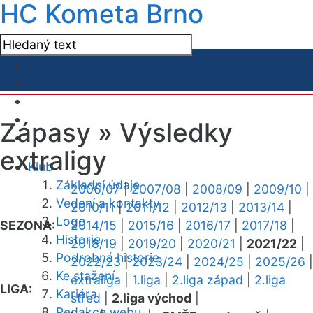
HC Kometa Brno
Zápasy »
Výsledky
extraligy
Klub
Základní údaje
2006/07
|
2007/08
|
2008/09
|
2009/10
|
Vedení a kontakty
2010/11
|
2011/12
|
2012/13
|
2013/14
|
Logo
SEZONA:
2014/15
|
2015/16
|
2016/17
|
2017/18
|
Historie
2018/19
|
2019/20
|
2020/21
|
2021/22
|
Podrobná historie
2022/23
|
2023/24
|
2024/25
|
2025/26
|
Ke stažení
extraliga
|
1.liga
|
2.liga západ
|
2.liga
LIGA:
Kariéra
střed
|
2.liga východ
|
Redakce webu