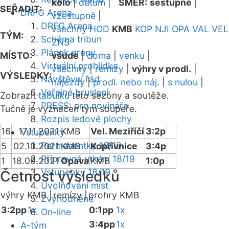
kolo
|
datum
|
SMĚR:
sestupně
|
SEŘADIT:
DRFG Arena
vzestupně
|
DRFG Arena
všechny
HOD
KMB
KOP
NJI
OPA
VAL
VEL
TÝM:
Schéma tribun
ZNS
Plánek areny
MÍSTO:
všude
|
doma
|
venku
|
Virtuální prohlídka
všechny
|
remízy
|
výhry v prodl.
|
VÝSLEDKY:
Návštěvní řád
nájezdy
|
prodl. nebo náj.
|
s nulou
|
Veřejné bruslení
Zobrazit
tabulku
této sezóny a soutěže.
PRESS: pro novináře
Tučně je vyznačen tým soupeře.
Rozpis ledové plochy
16
17.11.2021
KMB
Vel. Meziříčí
3:2p
Vstupenky
Permanentky 18/19
5
02.10.2021
KMB
Kopřivnice
3:4p
Přípravná utkání 18/19
1
18.09.2021
Opava
KMB
1:0p
Vstupenky 18/19
Četnost výsledků
Uvolňování míst
výhry KMB |
remízy |
prohry KMB
Zvýhodněné
3:2pp
1x
0:1pp
1x
On-line
3:4pp
1x
A-tým