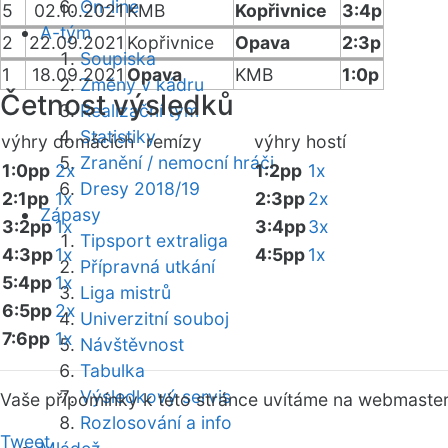
On-line
5
02.10.2021
KMB
Kopřivnice
3:4p
A-tým
2
22.09.2021
Kopřivnice
Opava
2:3p
Soupiska
1
18.09.2021
Opava
KMB
1:0p
Změny v kádru
Četnost výsledků
Realizační tým
Statistiky
výhry domácích
remízy
výhry hostí
Zranění / nemocní hráči
1:0pp
2x
1:2pp
1x
Dresy 2018/19
2:1pp
1x
2:3pp
2x
Zápasy
3:2pp
1x
3:4pp
3x
Tipsport extraliga
4:3pp
1x
4:5pp
1x
Přípravná utkání
5:4pp
1x
Liga mistrů
6:5pp
2x
Univerzitní souboj
7:6pp
1x
Návštěvnost
Tabulka
Výsledkový servis
Vaše připomínky k této stránce uvítáme na webmaste
Rozlosování a info
Tweet