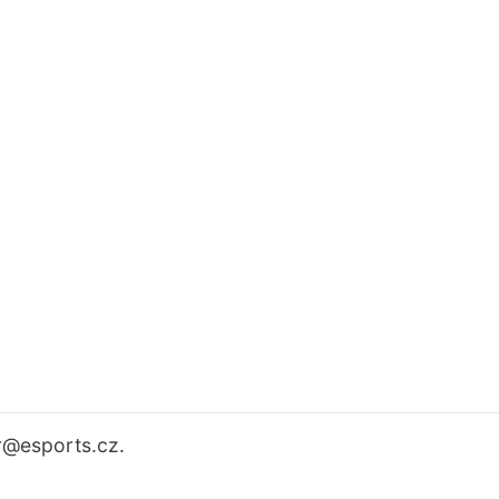
r
@esports.cz.