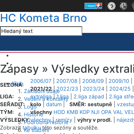
HC Kometa Brno
Zápasy »
Výsledky extral
2006/07
|
2007/08
|
2008/09
|
2009/10
|
Klub
SEZONA:
2021/22
|
2022/23
|
2023/24
|
2024/25
Základní údaje
LIGA:
extraliga
|
1.liga
|
2.liga západ
|
2.liga stř
Vedení a kontakty
SEŘADIT:
kolo
|
datum
|
SMĚR:
sestupně
|
vzest
Logo
TÝM:
všechny
HOD
KMB
KOP
NJI
OPA
VAL
VE
Historie
VÝSLEDKY:
všechny
|
remízy
|
výhry v prodl.
|
nájezd
Podrobná historie
Zobrazit
tabulku
této sezóny a soutěže.
Ke stažení