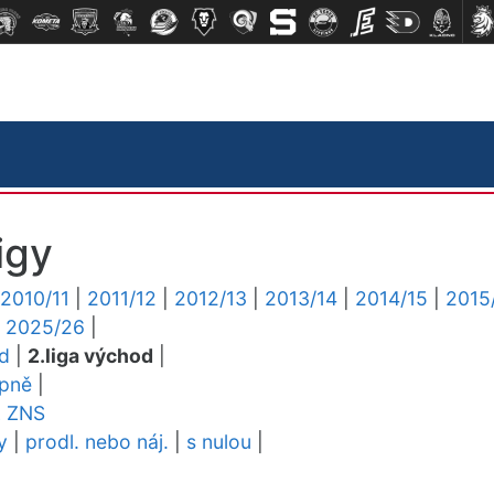
igy
2010/11
|
2011/12
|
2012/13
|
2013/14
|
2014/15
|
2015
|
2025/26
|
ed
|
2.liga východ
|
upně
|
L
ZNS
y
|
prodl. nebo náj.
|
s nulou
|