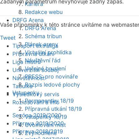
Zadaným parametrům nevyhovuje žádný zápas.
Kariéra
Redakce webu
DRFG Arena
Vaše připomínky k této stránce uvítáme na webmaste
DRFG Arena
Schéma tribun
Tweet
Plánek areny
Tipsport extraliga
Virtuální prohlídka
Přípravná utkání
Návštěvní řád
Liga mistrů
Veřejné bruslení
Univerzitní souboj
PRESS: pro novináře
Návštěvnost
Rozpis ledové plochy
Tabulka
Vstupenky
Výsledkový servis
Permanentky 18/19
Rozlosování a info
Přípravná utkání 18/19
Sezóna 2019/2020
Vstupenky 18/19
Příprava 2019/2020
Uvolňování míst
Příprava 2018/2019
Zvýhodněné