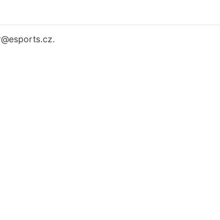
r
@esports.cz.