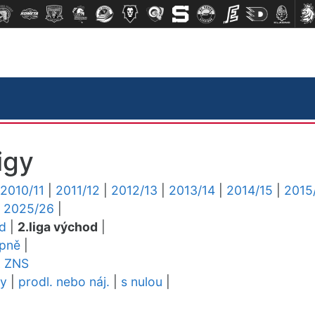
igy
2010/11
|
2011/12
|
2012/13
|
2013/14
|
2014/15
|
2015
|
2025/26
|
ed
|
2.liga východ
|
upně
|
L
ZNS
dy
|
prodl. nebo náj.
|
s nulou
|