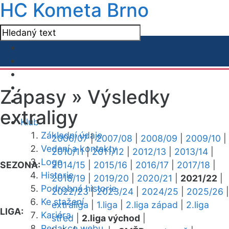
HC Kometa Brno
Zápasy »
Výsledky
extraligy
Klub
Základní údaje
2006/07
|
2007/08
|
2008/09
|
2009/10
|
Vedení a kontakty
2010/11
|
2011/12
|
2012/13
|
2013/14
|
Logo
SEZONA:
2014/15
|
2015/16
|
2016/17
|
2017/18
|
Historie
2018/19
|
2019/20
|
2020/21
|
2021/22
|
Podrobná historie
2022/23
|
2023/24
|
2024/25
|
2025/26
|
Ke stažení
extraliga
|
1.liga
|
2.liga západ
|
2.liga
LIGA:
Kariéra
střed
|
2.liga východ
|
Redakce webu