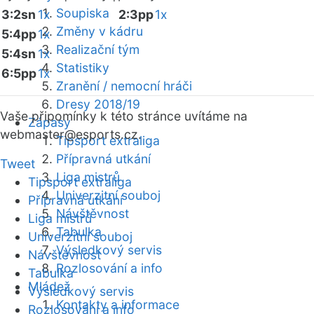
Soupiska
3:2sn
1x
2:3pp
1x
Změny v kádru
5:4pp
1x
Realizační tým
5:4sn
1x
Statistiky
6:5pp
1x
Zranění / nemocní hráči
Dresy 2018/19
Vaše připomínky k této stránce uvítáme na
Zápasy
webmaster
@esports.cz.
Tipsport extraliga
Přípravná utkání
Tweet
Liga mistrů
Tipsport extraliga
Univerzitní souboj
Přípravná utkání
Návštěvnost
Liga mistrů
Tabulka
Univerzitní souboj
Výsledkový servis
Návštěvnost
Rozlosování a info
Tabulka
Mládež
Výsledkový servis
Kontakty a informace
Rozlosování a info