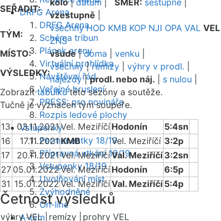
kolo
|
datum
|
SMĚR:
sestupně
|
SEŘADIT:
DRFG Arena
vzestupně
|
DRFG Arena
všechny
HOD
KMB
KOP
NJI
OPA
VAL
VEL
TÝM:
Schéma tribun
ZNS
Plánek areny
MÍSTO:
všude
|
doma
|
venku
|
Virtuální prohlídka
všechny
|
remízy
|
výhry v prodl.
|
VÝSLEDKY:
Návštěvní řád
nájezdy
|
prodl. nebo náj.
|
s nulou
|
Veřejné bruslení
Zobrazit
tabulku
této sezóny a soutěže.
PRESS: pro novináře
Tučně je vyznačen tým soupeře.
Rozpis ledové plochy
13
03.11.2021
Vel. Meziříčí
Hodonín
5:4sn
Vstupenky
Permanentky 18/19
16
17.11.2021
KMB
Vel. Meziříčí
3:2p
Přípravná utkání 18/19
17
20.11.2021
Vel. Meziříčí
Val. Meziříčí
3:2sn
Vstupenky 18/19
27
05.01.2022
Vel. Meziříčí
Hodonín
6:5p
Uvolňování míst
31
15.01.2022
Vel. Meziříčí
Val. Meziříčí
5:4p
Zvýhodněné
Četnost výsledků
On-line
výhry VEL |
remízy |
prohry VEL
A-tým