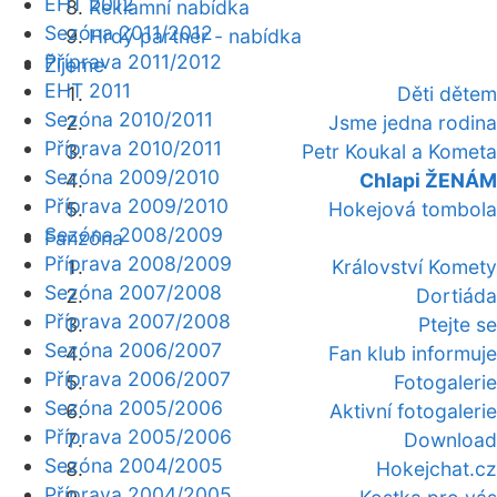
EHT 2012
Reklamní nabídka
Sezóna 2011/2012
Hrdý partner - nabídka
Příprava 2011/2012
Žijeme
EHT 2011
Děti dětem
Sezóna 2010/2011
Jsme jedna rodina
Příprava 2010/2011
Petr Koukal a Kometa
Sezóna 2009/2010
Chlapi ŽENÁM
Příprava 2009/2010
Hokejová tombola
Sezóna 2008/2009
Fanzóna
Příprava 2008/2009
Království Komety
Sezóna 2007/2008
Dortiáda
Příprava 2007/2008
Ptejte se
Sezóna 2006/2007
Fan klub informuje
Příprava 2006/2007
Fotogalerie
Sezóna 2005/2006
Aktivní fotogalerie
Příprava 2005/2006
Download
Sezóna 2004/2005
Hokejchat.cz
Příprava 2004/2005