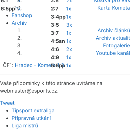
Kostka pro vás
6:1
1x
2:5
2x
Karta Kometa
6:5pp
1x
2:7
1x
Fanshop
3:4pp
1x
Archiv
3:5
3x
Archiv článků
3:7
1x
Archiv aktualit
4:5sn
1x
Fotogalerie
4:6
2x
Youtube kanál
4:9
1x
ČF1:
Hradec - Kometa 1:3
5:6pp
1x
Vaše připomínky k této stránce uvítáme na
webmaster
@esports.cz.
Tweet
Tipsport extraliga
Přípravná utkání
Liga mistrů