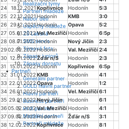
Realizační týmy
24
18.12.2021
Kopřivnice
Hodonín
5:3
Partneři mládeže
25
22.12.2021
Hodonín
KMB
3:0
Nábor dětí
26
29.12.2021
Hodonín
Opava
5:2
Úspěchy mládeže
27
05.01.2022
Vel. Meziříčí
Hodonín
6:5p
ZŠ Labská
SMS servis
28
08.01.2022
Hodonín
Nový Jičín
2:3
Týmová fota
29
02.02.2022
Hodonín
Val. Meziříčí
2:4
Zápasy juniorů
30
12.01.2022
Žďár n/S
Hodonín
2:3
Zápasy dorostu
31
15.01.2022
Hodonín
Kopřivnice
6:5p
Partneři
32
31.01.2022
KMB
Hodonín
4:1
Generální partner
33
22.01.2022
Opava
Hodonín
1:2
GOLD hlavní partner
34
26.01.2022
Hodonín
Vel. Meziříčí
6:1
Hlavní partneři
35
29.01.2022
Nový Jičín
Hodonín
6:1
Business partneři
36
05.02.2022
Val. Meziříčí
Hodonín
4:1
Hrdí partneři
Mediální partneři
37
09.02.2022
Hodonín
Žďár n/S
3:1
Partneři mládeže
38
12.02.2022
Kopřivnice
Hodonín
8:1