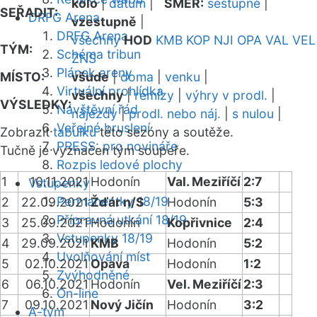
kolo
|
datum
|
SMĚR:
sestupně
|
SEŘADIT:
DRFG Arena
vzestupně
|
DRFG Arena
všechny
HOD
KMB
KOP
NJI
OPA
VAL
VEL
TÝM:
Schéma tribun
ZNS
Plánek areny
MÍSTO:
všude
|
doma
|
venku
|
Virtuální prohlídka
všechny
|
remízy
|
výhry v prodl.
|
VÝSLEDKY:
Návštěvní řád
nájezdy
|
prodl. nebo náj.
|
s nulou
|
Veřejné bruslení
Zobrazit
tabulku
této sezóny a soutěže.
PRESS: pro novináře
Tučně je vyznačen tým soupeře.
Rozpis ledové plochy
1
10.11.2021
Hodonín
Val. Meziříčí
2:7
Vstupenky
Permanentky 18/19
2
22.09.2021
Žďár n/S
Hodonín
5:3
Přípravná utkání 18/19
3
25.09.2021
Hodonín
Kopřivnice
2:4
Vstupenky 18/19
4
29.09.2021
KMB
Hodonín
5:2
Uvolňování míst
5
02.10.2021
Opava
Hodonín
1:2
Zvýhodněné
6
06.10.2021
Hodonín
Vel. Meziříčí
2:3
On-line
7
09.10.2021
Nový Jičín
Hodonín
3:2
A-tým