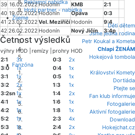
Reklamní nabídka
39
16.02.2022
Hodonín
KMB
2:1
Hrdý partner - nabídka
40
19.02.2022
Hodonín
Opava
0:3
Žijeme
41
23.02.2022
Vel. Meziříčí
Hodonín
9:4
Děti dětem
42
26.02.2022
Hodonín
Nový Jičín
3:4p
Jsme jedna rodina
Četnost výsledků
Petr Koukal a Kometa
Chlapi ŽENÁM
výhry HOD |
remízy |
prohry HOD
Hokejová tombola
2:1
3x
0:3
2x
Fanzóna
3:0
1x
0:4
1x
Království Komety
3:1
1x
0:5
1x
Dortiáda
3:2
2x
1:3
1x
Ptejte se
3:2sn
1x
1:4
2x
Fan klub informuje
4:1
1x
1:6
1x
Fotogalerie
4:2
1x
1:8
1x
Aktivní fotogalerie
5:2
1x
2:3
4x
Download
5:3
1x
2:4
2x
Hokejchat.cz