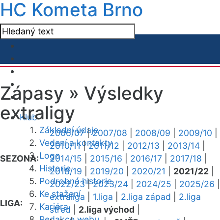
HC Kometa Brno
Zápasy »
Výsledky
extraligy
Klub
Základní údaje
2006/07
|
2007/08
|
2008/09
|
2009/10
|
Vedení a kontakty
2010/11
|
2011/12
|
2012/13
|
2013/14
|
Logo
SEZONA:
2014/15
|
2015/16
|
2016/17
|
2017/18
|
Historie
2018/19
|
2019/20
|
2020/21
|
2021/22
|
Podrobná historie
2022/23
|
2023/24
|
2024/25
|
2025/26
|
Ke stažení
extraliga
|
1.liga
|
2.liga západ
|
2.liga
LIGA:
Kariéra
střed
|
2.liga východ
|
Redakce webu