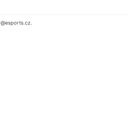
r
@esports.cz.