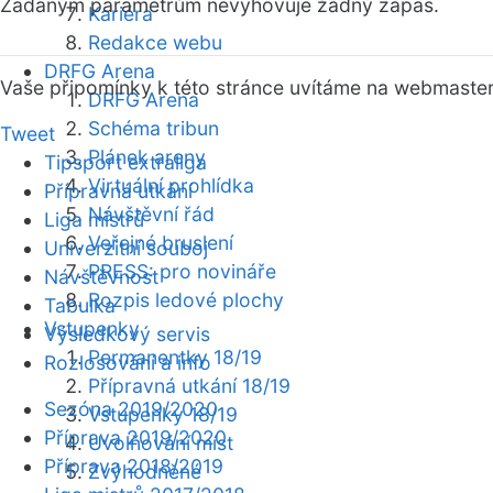
Zadaným parametrům nevyhovuje žádný zápas.
Kariéra
Redakce webu
DRFG Arena
Vaše připomínky k této stránce uvítáme na webmaste
DRFG Arena
Schéma tribun
Tweet
Plánek areny
Tipsport extraliga
Virtuální prohlídka
Přípravná utkání
Návštěvní řád
Liga mistrů
Veřejné bruslení
Univerzitní souboj
PRESS: pro novináře
Návštěvnost
Rozpis ledové plochy
Tabulka
Vstupenky
Výsledkový servis
Permanentky 18/19
Rozlosování a info
Přípravná utkání 18/19
Sezóna 2019/2020
Vstupenky 18/19
Příprava 2019/2020
Uvolňování míst
Příprava 2018/2019
Zvýhodněné