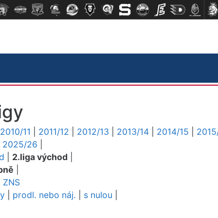
igy
2010/11
|
2011/12
|
2012/13
|
2013/14
|
2014/15
|
2015
|
2025/26
|
ed
|
2.liga východ
|
pně
|
L
ZNS
dy
|
prodl. nebo náj.
|
s nulou
|