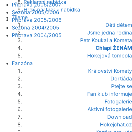
Reklamní nabídka
Příprava 2006/2007
Hrdý partner - nabídka
Sezóna 2005/2006
Žijeme
Příprava 2005/2006
Děti dětem
Sezóna 2004/2005
Jsme jedna rodina
Příprava 2004/2005
Petr Koukal a Kometa
Chlapi ŽENÁM
Hokejová tombola
Fanzóna
Království Komety
Dortiáda
Ptejte se
Fan klub informuje
Fotogalerie
Aktivní fotogalerie
Download
Hokejchat.cz