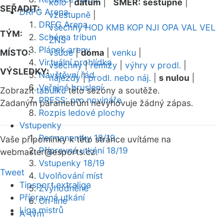
kolo
|
datum
|
SMĚR:
sestupně
|
SEŘADIT:
DRFG Arena
vzestupně
|
DRFG Arena
všechny
HOD
KMB
KOP
NJI
OPA
VAL
VEL
TÝM:
Schéma tribun
ZNS
Plánek areny
MÍSTO:
všude
|
doma
|
venku
|
Virtuální prohlídka
všechny
|
remízy
|
výhry v prodl.
|
VÝSLEDKY:
Návštěvní řád
nájezdy
|
prodl. nebo náj.
|
s nulou
|
Veřejné bruslení
Zobrazit
tabulku
této sezóny a soutěže.
PRESS: pro novináře
Zadaným parametrům nevyhovuje žádný zápas.
Rozpis ledové plochy
Vstupenky
Permanentky 18/19
Vaše připomínky k této stránce uvítáme na
Přípravná utkání 18/19
webmaster
@esports.cz.
Vstupenky 18/19
Tweet
Uvolňování míst
Tipsport extraliga
Zvýhodněné
Přípravná utkání
On-line
Liga mistrů
A-tým