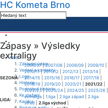
HC Kometa Brno
Zápasy »
Výsledky
extraligy
Klub
Základní údaje
2006/07
|
2007/08
|
2008/09
|
2009/10
|
Vedení a kontakty
2010/11
|
2011/12
|
2012/13
|
2013/14
|
Logo
SEZONA:
2014/15
|
2015/16
|
2016/17
|
2017/18
|
Historie
2018/19
|
2019/20
|
2020/21
|
2021/22
|
Podrobná historie
2022/23
|
2023/24
|
2024/25
|
2025/26
|
Ke stažení
extraliga
|
1.liga
|
2.liga západ
|
2.liga
LIGA:
Kariéra
střed
|
2.liga východ
|
Redakce webu