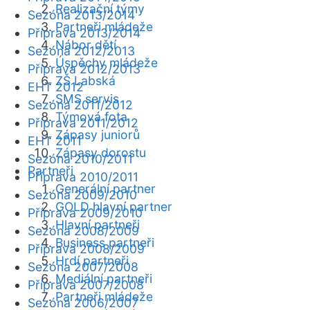
Realizační týmy
Sezóna 2013/2014
Partneři mládeže
Příprava 2013/2014
Nábor dětí
Sezóna 2012/2013
Úspěchy mládeže
Příprava 2012/2013
ZŠ Labská
EHT 2012
SMS servis
Sezóna 2011/2012
Týmová fota
Příprava 2011/2012
Zápasy juniorů
EHT 2011
Zápasy dorostu
Sezóna 2010/2011
Partneři
Příprava 2010/2011
Generální partner
Sezóna 2009/2010
GOLD hlavní partner
Příprava 2009/2010
Hlavní partneři
Sezóna 2008/2009
Business partneři
Příprava 2008/2009
Hrdí partneři
Sezóna 2007/2008
Mediální partneři
Příprava 2007/2008
Partneři mládeže
Sezóna 2006/2007