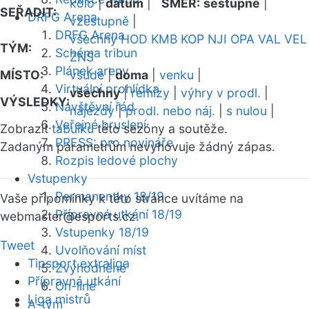
kolo
|
datum
|
SMĚR:
sestupně
|
SEŘADIT:
DRFG Arena
vzestupně
|
DRFG Arena
všechny
HOD
KMB
KOP
NJI
OPA
VAL
VEL
TÝM:
Schéma tribun
ZNS
Plánek areny
MÍSTO:
všude
|
doma
|
venku
|
Virtuální prohlídka
všechny
|
remízy
|
výhry v prodl.
|
VÝSLEDKY:
Návštěvní řád
nájezdy
|
prodl. nebo náj.
|
s nulou
|
Veřejné bruslení
Zobrazit
tabulku
této sezóny a soutěže.
PRESS: pro novináře
Zadaným parametrům nevyhovuje žádný zápas.
Rozpis ledové plochy
Vstupenky
Permanentky 18/19
Vaše připomínky k této stránce uvítáme na
Přípravná utkání 18/19
webmaster
@esports.cz.
Vstupenky 18/19
Tweet
Uvolňování míst
Tipsport extraliga
Zvýhodněné
Přípravná utkání
On-line
Liga mistrů
A-tým