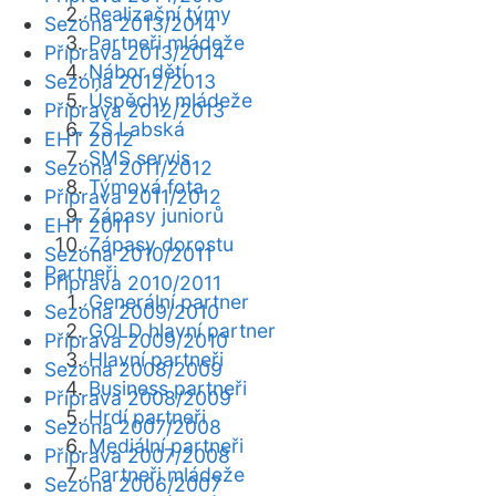
Realizační týmy
Sezóna 2013/2014
Partneři mládeže
Příprava 2013/2014
Nábor dětí
Sezóna 2012/2013
Úspěchy mládeže
Příprava 2012/2013
ZŠ Labská
EHT 2012
SMS servis
Sezóna 2011/2012
Týmová fota
Příprava 2011/2012
Zápasy juniorů
EHT 2011
Zápasy dorostu
Sezóna 2010/2011
Partneři
Příprava 2010/2011
Generální partner
Sezóna 2009/2010
GOLD hlavní partner
Příprava 2009/2010
Hlavní partneři
Sezóna 2008/2009
Business partneři
Příprava 2008/2009
Hrdí partneři
Sezóna 2007/2008
Mediální partneři
Příprava 2007/2008
Partneři mládeže
Sezóna 2006/2007