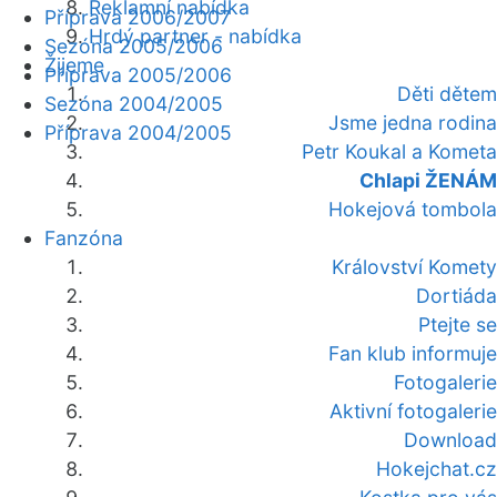
Reklamní nabídka
Příprava 2006/2007
Hrdý partner - nabídka
Sezóna 2005/2006
Žijeme
Příprava 2005/2006
Děti dětem
Sezóna 2004/2005
Jsme jedna rodina
Příprava 2004/2005
Petr Koukal a Kometa
Chlapi ŽENÁM
Hokejová tombola
Fanzóna
Království Komety
Dortiáda
Ptejte se
Fan klub informuje
Fotogalerie
Aktivní fotogalerie
Download
Hokejchat.cz