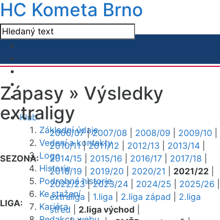
HC Kometa Brno
Zápasy »
Výsledky
extraligy
Klub
Základní údaje
2006/07
|
2007/08
|
2008/09
|
2009/10
|
Vedení a kontakty
2010/11
|
2011/12
|
2012/13
|
2013/14
|
Logo
SEZONA:
2014/15
|
2015/16
|
2016/17
|
2017/18
|
Historie
2018/19
|
2019/20
|
2020/21
|
2021/22
|
Podrobná historie
2022/23
|
2023/24
|
2024/25
|
2025/26
|
Ke stažení
extraliga
|
1.liga
|
2.liga západ
|
2.liga
LIGA:
Kariéra
střed
|
2.liga východ
|
Redakce webu