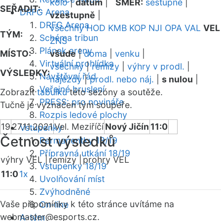
kolo
|
datum
|
SMĚR:
sestupně
|
SEŘADIT:
DRFG Arena
vzestupně
|
DRFG Arena
všechny
HOD
KMB
KOP
NJI
OPA
VAL
VEL
TÝM:
Schéma tribun
ZNS
Plánek areny
MÍSTO:
všude
|
doma
|
venku
|
Virtuální prohlídka
všechny
|
remízy
|
výhry v prodl.
|
VÝSLEDKY:
Návštěvní řád
nájezdy
|
prodl. nebo náj.
|
s nulou
|
Veřejné bruslení
Zobrazit
tabulku
této sezóny a soutěže.
PRESS: pro novináře
Tučně je vyznačen tým soupeře.
Rozpis ledové plochy
19
27.11.2021
Vel. Meziříčí
Nový Jičín
11:0
Vstupenky
Četnost výsledků
Permanentky 18/19
Přípravná utkání 18/19
výhry VEL |
remízy |
prohry VEL
Vstupenky 18/19
11:0
1x
Uvolňování míst
Zvýhodněné
Vaše připomínky k této stránce uvítáme na
On-line
webmaster
@esports.cz.
A-tým