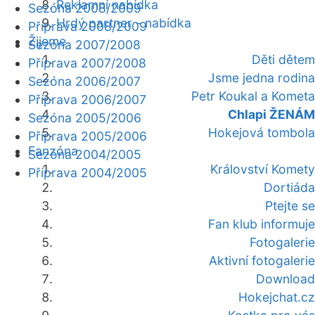
Reklamní nabídka
Sezóna 2008/2009
Hrdý partner - nabídka
Příprava 2008/2009
Žijeme
Sezóna 2007/2008
Děti dětem
Příprava 2007/2008
Jsme jedna rodina
Sezóna 2006/2007
Petr Koukal a Kometa
Příprava 2006/2007
Chlapi ŽENÁM
Sezóna 2005/2006
Hokejová tombola
Příprava 2005/2006
Fanzóna
Sezóna 2004/2005
Království Komety
Příprava 2004/2005
Dortiáda
Ptejte se
Fan klub informuje
Fotogalerie
Aktivní fotogalerie
Download
Hokejchat.cz