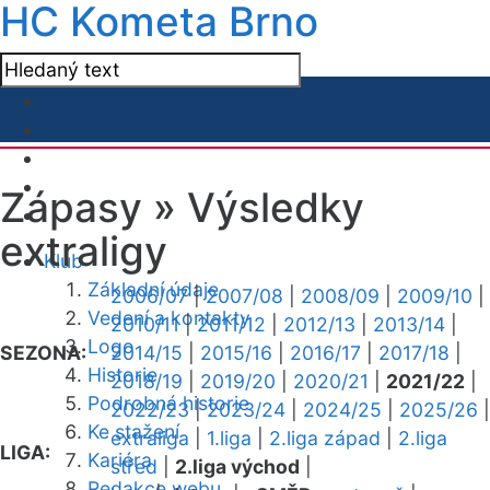
HC Kometa Brno
Zápasy »
Výsledky
extraligy
Klub
Základní údaje
2006/07
|
2007/08
|
2008/09
|
2009/10
|
Vedení a kontakty
2010/11
|
2011/12
|
2012/13
|
2013/14
|
Logo
SEZONA:
2014/15
|
2015/16
|
2016/17
|
2017/18
|
Historie
2018/19
|
2019/20
|
2020/21
|
2021/22
|
Podrobná historie
2022/23
|
2023/24
|
2024/25
|
2025/26
|
Ke stažení
extraliga
|
1.liga
|
2.liga západ
|
2.liga
LIGA:
Kariéra
střed
|
2.liga východ
|
Redakce webu