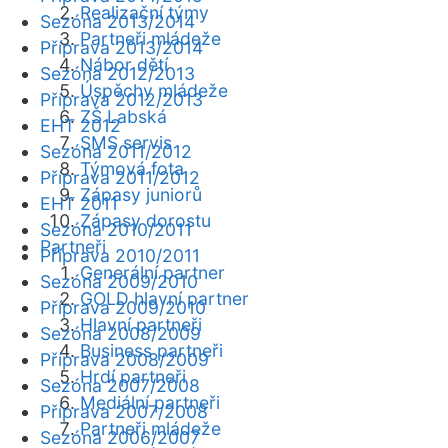
Realizační týmy
Sezóna 2013/2014
Partneři mládeže
Příprava 2013/2014
Nábor dětí
Sezóna 2012/2013
Úspěchy mládeže
Příprava 2012/2013
ZŠ Labská
EHT 2012
SMS servis
Sezóna 2011/2012
Týmová fota
Příprava 2011/2012
Zápasy juniorů
EHT 2011
Zápasy dorostu
Sezóna 2010/2011
Partneři
Příprava 2010/2011
Generální partner
Sezóna 2009/2010
GOLD hlavní partner
Příprava 2009/2010
Hlavní partneři
Sezóna 2008/2009
Business partneři
Příprava 2008/2009
Hrdí partneři
Sezóna 2007/2008
Mediální partneři
Příprava 2007/2008
Partneři mládeže
Sezóna 2006/2007