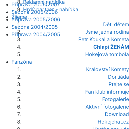
Reklamní nabídka
Příprava 2006/2007
Hrdý partner - nabídka
Sezóna 2005/2006
Žijeme
Příprava 2005/2006
Děti dětem
Sezóna 2004/2005
Jsme jedna rodina
Příprava 2004/2005
Petr Koukal a Kometa
Chlapi ŽENÁM
Hokejová tombola
Fanzóna
Království Komety
Dortiáda
Ptejte se
Fan klub informuje
Fotogalerie
Aktivní fotogalerie
Download
Hokejchat.cz