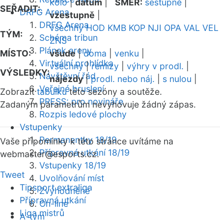
kolo
|
datum
|
SMĚR:
sestupně
|
SEŘADIT:
DRFG Arena
vzestupně
|
DRFG Arena
všechny
HOD
KMB
KOP
NJI
OPA
VAL
VEL
TÝM:
Schéma tribun
ZNS
Plánek areny
MÍSTO:
všude
|
doma
|
venku
|
Virtuální prohlídka
všechny
|
remízy
|
výhry v prodl.
|
VÝSLEDKY:
Návštěvní řád
nájezdy
|
prodl. nebo náj.
|
s nulou
|
Veřejné bruslení
Zobrazit
tabulku
této sezóny a soutěže.
PRESS: pro novináře
Zadaným parametrům nevyhovuje žádný zápas.
Rozpis ledové plochy
Vstupenky
Permanentky 18/19
Vaše připomínky k této stránce uvítáme na
Přípravná utkání 18/19
webmaster
@esports.cz.
Vstupenky 18/19
Tweet
Uvolňování míst
Tipsport extraliga
Zvýhodněné
Přípravná utkání
On-line
Liga mistrů
A-tým