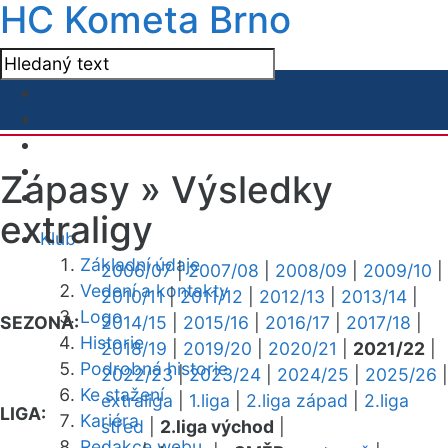
HC Kometa Brno
Zápasy »
Výsledky
extraligy
Klub
Základní údaje
2006/07
|
2007/08
|
2008/09
|
2009/10
|
Vedení a kontakty
2010/11
|
2011/12
|
2012/13
|
2013/14
|
Logo
SEZONA:
2014/15
|
2015/16
|
2016/17
|
2017/18
|
Historie
2018/19
|
2019/20
|
2020/21
|
2021/22
|
Podrobná historie
2022/23
|
2023/24
|
2024/25
|
2025/26
|
Ke stažení
extraliga
|
1.liga
|
2.liga západ
|
2.liga
LIGA:
Kariéra
střed
|
2.liga východ
|
Redakce webu