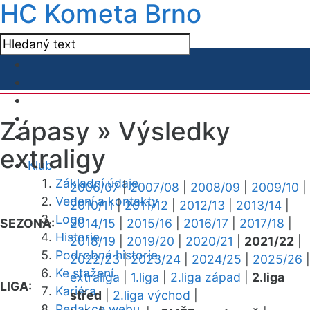
HC Kometa Brno
Zápasy »
Výsledky
extraligy
Klub
Základní údaje
2006/07
|
2007/08
|
2008/09
|
2009/10
|
Vedení a kontakty
2010/11
|
2011/12
|
2012/13
|
2013/14
|
Logo
SEZONA:
2014/15
|
2015/16
|
2016/17
|
2017/18
|
Historie
2018/19
|
2019/20
|
2020/21
|
2021/22
|
Podrobná historie
2022/23
|
2023/24
|
2024/25
|
2025/26
|
Ke stažení
extraliga
|
1.liga
|
2.liga západ
|
2.liga
LIGA:
Kariéra
střed
|
2.liga východ
|
Redakce webu