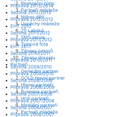
Realizační týmy
Příprava 2013/2014
Partneři mládeže
Sezóna 2012/2013
Nábor dětí
Příprava 2012/2013
Úspěchy mládeže
EHT 2012
ZŠ Labská
Sezóna 2011/2012
SMS servis
Příprava 2011/2012
Týmová fota
EHT 2011
Zápasy juniorů
Sezóna 2010/2011
Zápasy dorostu
Příprava 2010/2011
Partneři
Sezóna 2009/2010
Generální partner
Příprava 2009/2010
GOLD hlavní partner
Sezóna 2008/2009
Hlavní partneři
Příprava 2008/2009
Business partneři
Sezóna 2007/2008
Hrdí partneři
Příprava 2007/2008
Mediální partneři
Sezóna 2006/2007
Partneři mládeže
Příprava 2006/2007