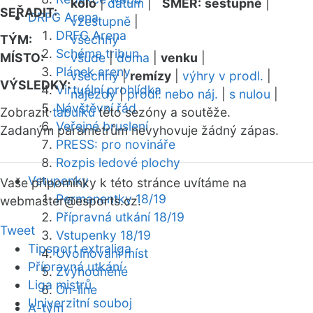
kolo
|
datum
|
SMĚR:
sestupně
|
SEŘADIT:
DRFG Arena
vzestupně
|
DRFG Arena
TÝM:
všechny
Schéma tribun
MÍSTO:
všude
|
doma
|
venku
|
Plánek areny
všechny
|
remízy
|
výhry v prodl.
|
VÝSLEDKY:
Virtuální prohlídka
nájezdy
|
prodl. nebo náj.
|
s nulou
|
Návštěvní řád
Zobrazit
tabulku
této sezóny a soutěže.
Veřejné bruslení
Zadaným parametrům nevyhovuje žádný zápas.
PRESS: pro novináře
Rozpis ledové plochy
Vstupenky
Vaše připomínky k této stránce uvítáme na
Permanentky 18/19
webmaster
@esports.cz.
Přípravná utkání 18/19
Tweet
Vstupenky 18/19
Tipsport extraliga
Uvolňování míst
Přípravná utkání
Zvýhodněné
Liga mistrů
On-line
Univerzitní souboj
A-tým