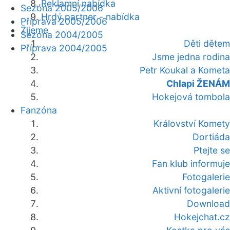
Reklamní nabídka
Sezóna 2005/2006
Hrdý partner - nabídka
Příprava 2005/2006
Žijeme
Sezóna 2004/2005
Děti dětem
Příprava 2004/2005
Jsme jedna rodina
Petr Koukal a Kometa
Chlapi ŽENÁM
Hokejová tombola
Fanzóna
Království Komety
Dortiáda
Ptejte se
Fan klub informuje
Fotogalerie
Aktivní fotogalerie
Download
Hokejchat.cz