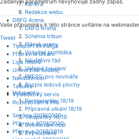
Zadaným parametrům nevyhovuje žádný zápas.
Kariéra
Redakce webu
DRFG Arena
Vaše připomínky k této stránce uvítáme na webmaste
DRFG Arena
Schéma tribun
Tweet
Plánek areny
Tipsport extraliga
Virtuální prohlídka
Přípravná utkání
Návštěvní řád
Liga mistrů
Veřejné bruslení
Univerzitní souboj
PRESS: pro novináře
Návštěvnost
Rozpis ledové plochy
Tabulka
Vstupenky
Výsledkový servis
Permanentky 18/19
Rozlosování a info
Přípravná utkání 18/19
Sezóna 2019/2020
Vstupenky 18/19
Příprava 2019/2020
Uvolňování míst
Příprava 2018/2019
Zvýhodněné