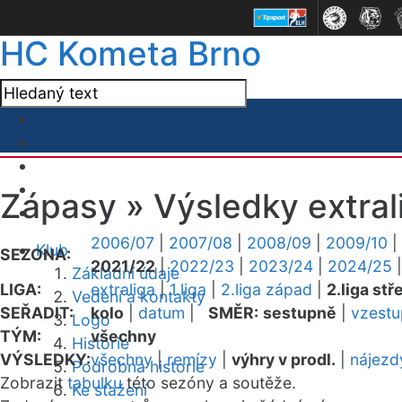
HC Kometa Brno
Zápasy »
Výsledky extral
2006/07
|
2007/08
|
2008/09
|
2009/10
|
Klub
SEZONA:
2021/22
|
2022/23
|
2023/24
|
2024/25
Základní údaje
LIGA:
extraliga
|
1.liga
|
2.liga západ
|
2.liga stř
Vedení a kontakty
SEŘADIT:
kolo
|
datum
|
SMĚR:
sestupně
|
vzest
Logo
TÝM:
všechny
Historie
VÝSLEDKY:
všechny
|
remízy
|
výhry v prodl.
|
nájezd
Podrobná historie
Zobrazit
tabulku
této sezóny a soutěže.
Ke stažení