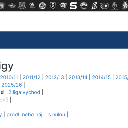
igy
2010/11
|
2011/12
|
2012/13
|
2013/14
|
2014/15
|
2015
|
2025/26
|
ed
|
2.liga východ
|
upně
|
y
|
prodl. nebo náj.
|
s nulou
|