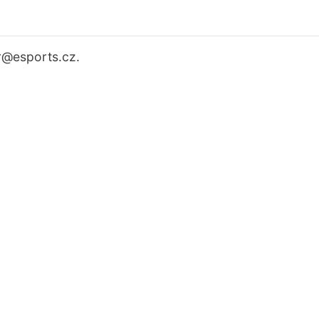
r
@esports.cz.