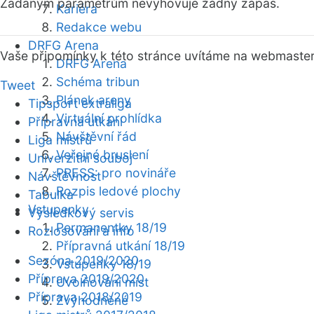
Zadaným parametrům nevyhovuje žádný zápas.
Kariéra
Redakce webu
DRFG Arena
Vaše připomínky k této stránce uvítáme na webmaste
DRFG Arena
Schéma tribun
Tweet
Plánek areny
Tipsport extraliga
Virtuální prohlídka
Přípravná utkání
Návštěvní řád
Liga mistrů
Veřejné bruslení
Univerzitní souboj
PRESS: pro novináře
Návštěvnost
Rozpis ledové plochy
Tabulka
Vstupenky
Výsledkový servis
Permanentky 18/19
Rozlosování a info
Přípravná utkání 18/19
Sezóna 2019/2020
Vstupenky 18/19
Příprava 2019/2020
Uvolňování míst
Příprava 2018/2019
Zvýhodněné