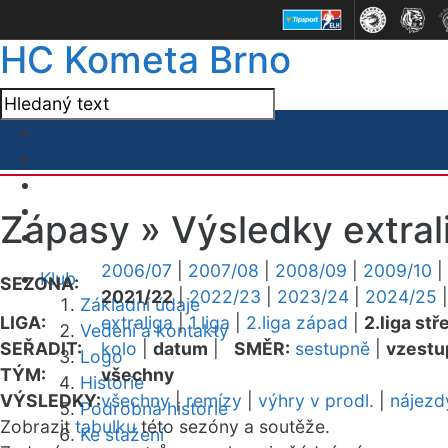
HC Kometa Brno
Zápasy »
Výsledky extral
2006/07
|
2007/08
|
2008/09
|
2009/10
|
Klub
SEZONA:
2021/22
|
2022/23
|
2023/24
|
2024/25
Základní údaje
LIGA:
extraliga
|
1.liga
|
2.liga západ
|
2.liga stř
Vedení a kontakty
SEŘADIT:
kolo
|
datum
|
SMĚR:
sestupně
|
vzestu
Logo
TÝM:
všechny
Historie
VÝSLEDKY:
všechny
|
remízy
|
výhry v prodl.
|
nájezd
Podrobná historie
Zobrazit
tabulku
této sezóny a soutěže.
Ke stažení