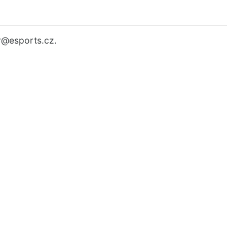
r
@esports.cz.