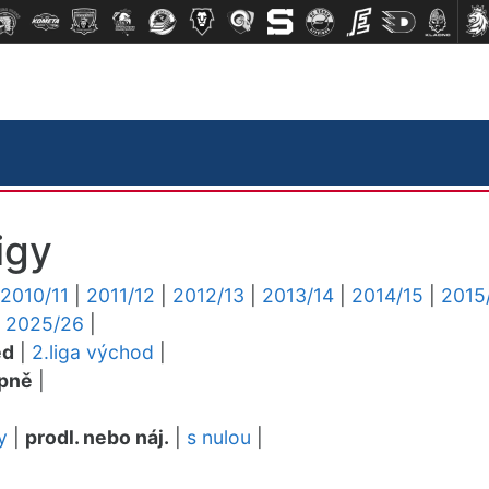
igy
2010/11
|
2011/12
|
2012/13
|
2013/14
|
2014/15
|
2015
|
2025/26
|
ed
|
2.liga východ
|
pně
|
y
|
prodl. nebo náj.
|
s nulou
|