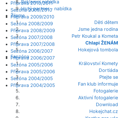
Reklamní nabídka
Příprava 2010/2011
Hrdý partner - nabídka
Sezóna 2009/2010
Žijeme
Příprava 2009/2010
Děti dětem
Sezóna 2008/2009
Jsme jedna rodina
Příprava 2008/2009
Petr Koukal a Kometa
Sezóna 2007/2008
Chlapi ŽENÁM
Příprava 2007/2008
Hokejová tombola
Sezóna 2006/2007
Fanzóna
Příprava 2006/2007
Království Komety
Sezóna 2005/2006
Dortiáda
Příprava 2005/2006
Ptejte se
Sezóna 2004/2005
Fan klub informuje
Příprava 2004/2005
Fotogalerie
Aktivní fotogalerie
Download
Hokejchat.cz