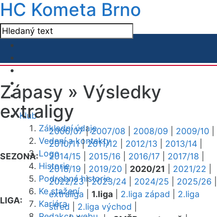
HC Kometa Brno
Zápasy »
Výsledky
extraligy
Klub
Základní údaje
2006/07
|
2007/08
|
2008/09
|
2009/10
|
Vedení a kontakty
2010/11
|
2011/12
|
2012/13
|
2013/14
|
Logo
SEZONA:
2014/15
|
2015/16
|
2016/17
|
2017/18
|
Historie
2018/19
|
2019/20
|
2020/21
|
2021/22
|
Podrobná historie
2022/23
|
2023/24
|
2024/25
|
2025/26
|
Ke stažení
extraliga
|
1.liga
|
2.liga západ
|
2.liga
LIGA:
Kariéra
střed
|
2.liga východ
|
Redakce webu