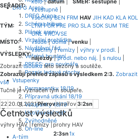
kolo
|
datum
|
SMĚR:
sestupně
|
SEŘADIT:
DRFG Arena
vzestupně
|
DRFG Arena
všechny
BEN
FRM
HAV
JIH
KAD
KLA
KOL
Schéma tribun
TÝM:
LTM
POR
PRE
PRO
SLA
SOK
SUM
TRE
Plánek areny
UNL
VRC
VSE
Virtuální prohlídka
MÍSTO:
všude
|
doma
|
venku
|
Návštěvní řád
všechny
|
remízy
|
výhry v prodl.
|
VÝSLEDKY:
Veřejné bruslení
nájezdy
|
prodl. nebo náj.
|
s nulou
|
PRESS: pro novináře
Zobrazit
tabulku
této sezóny a soutěže.
Rozpis ledové plochy
Zobrazuji přehled zápasů s výsledkem 2:3.
Zobrazit
Vstupenky
vše
Permanentky 18/19
Tučně je vyznačen tým soupeře.
Přípravná utkání 18/19
22
20.01.2021
Přerov
Havířov
3:2sn
Vstupenky 18/19
Četnost výsledků
Uvolňování míst
Zvýhodněné
výhry HAV |
remízy |
prohry HAV
On-line
2:3sn
1x
A-tým