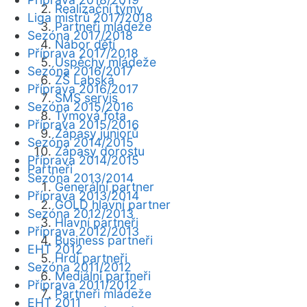
Realizační týmy
Liga mistrů 2017/2018
Partneři mládeže
Sezóna 2017/2018
Nábor dětí
Příprava 2017/2018
Úspěchy mládeže
Sezóna 2016/2017
ZŠ Labská
Příprava 2016/2017
SMS servis
Sezóna 2015/2016
Týmová fota
Příprava 2015/2016
Zápasy juniorů
Sezóna 2014/2015
Zápasy dorostu
Příprava 2014/2015
Partneři
Sezóna 2013/2014
Generální partner
Příprava 2013/2014
GOLD hlavní partner
Sezóna 2012/2013
Hlavní partneři
Příprava 2012/2013
Business partneři
EHT 2012
Hrdí partneři
Sezóna 2011/2012
Mediální partneři
Příprava 2011/2012
Partneři mládeže
EHT 2011