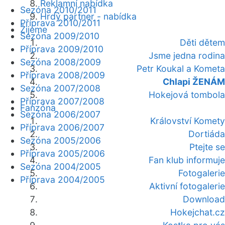
Reklamní nabídka
Sezóna 2010/2011
Hrdý partner - nabídka
Příprava 2010/2011
Žijeme
Sezóna 2009/2010
Děti dětem
Příprava 2009/2010
Jsme jedna rodina
Sezóna 2008/2009
Petr Koukal a Kometa
Příprava 2008/2009
Chlapi ŽENÁM
Sezóna 2007/2008
Hokejová tombola
Příprava 2007/2008
Fanzóna
Sezóna 2006/2007
Království Komety
Příprava 2006/2007
Dortiáda
Sezóna 2005/2006
Ptejte se
Příprava 2005/2006
Fan klub informuje
Sezóna 2004/2005
Fotogalerie
Příprava 2004/2005
Aktivní fotogalerie
Download
Hokejchat.cz