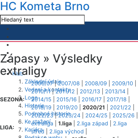
HC Kometa Brno
Zápasy »
Výsledky
extraligy
Klub
Základní údaje
2006/07
|
2007/08
|
2008/09
|
2009/10
|
Vedení a kontakty
2010/11
|
2011/12
|
2012/13
|
2013/14
|
Logo
SEZONA:
2014/15
|
2015/16
|
2016/17
|
2017/18
|
Historie
2018/19
|
2019/20
|
2020/21
|
2021/22
|
Podrobná historie
2022/23
|
2023/24
|
2024/25
|
2025/26
|
Ke stažení
extraliga
|
1.liga
|
2.liga západ
|
2.liga
LIGA:
Kariéra
střed
|
2.liga východ
|
Redakce webu