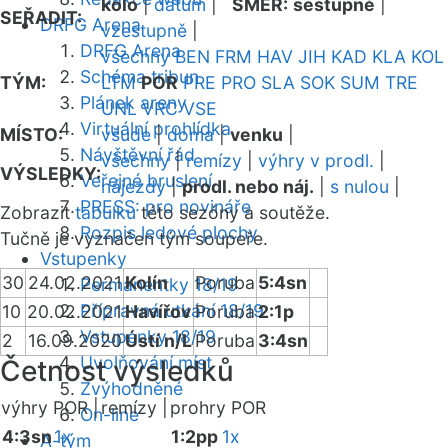
kolo
|
datum
|
SMĚR:
sestupně
|
SEŘADIT:
DRFG Arena
vzestupně
|
DRFG Arena
všechny
BEN
FRM
HAV
JIH
KAD
KLA
KOL
Schéma tribun
TÝM:
LTM
POR
PRE
PRO
SLA
SOK
SUM
TRE
Plánek areny
UNL
VRC
VSE
Virtuální prohlídka
MÍSTO:
všude
|
doma
|
venku
|
Návštěvní řád
všechny
|
remízy
|
výhry v prodl.
|
VÝSLEDKY:
Veřejné bruslení
nájezdy
|
prodl. nebo náj.
|
s nulou
|
PRESS: pro novináře
Zobrazit
tabulku
této sezóny a soutěže.
Rozpis ledové plochy
Tučně je vyznačen tým soupeře.
Vstupenky
30
24.02.2021
Kolín
Poruba
5:4sn
Permanentky 18/19
Přípravná utkání 18/19
10
20.02.2021
Havířov
Poruba
2:1p
Vstupenky 18/19
2
16.09.2020
Ústí n/L
Poruba
3:4sn
Uvolňování míst
Četnost výsledků
Zvýhodněné
výhry POR |
remízy |
prohry POR
On-line
4:3sn
1x
1:2pp
1x
A-tým