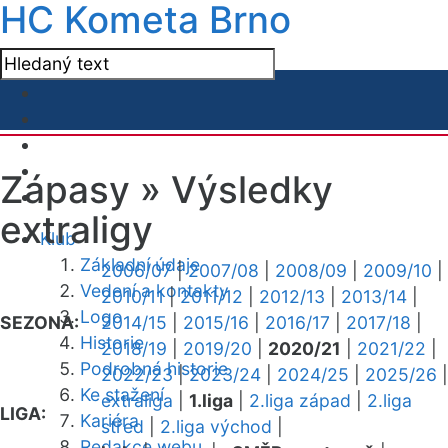
HC Kometa Brno
Zápasy »
Výsledky
extraligy
Klub
Základní údaje
2006/07
|
2007/08
|
2008/09
|
2009/10
|
Vedení a kontakty
2010/11
|
2011/12
|
2012/13
|
2013/14
|
Logo
SEZONA:
2014/15
|
2015/16
|
2016/17
|
2017/18
|
Historie
2018/19
|
2019/20
|
2020/21
|
2021/22
|
Podrobná historie
2022/23
|
2023/24
|
2024/25
|
2025/26
|
Ke stažení
extraliga
|
1.liga
|
2.liga západ
|
2.liga
LIGA:
Kariéra
střed
|
2.liga východ
|
Redakce webu