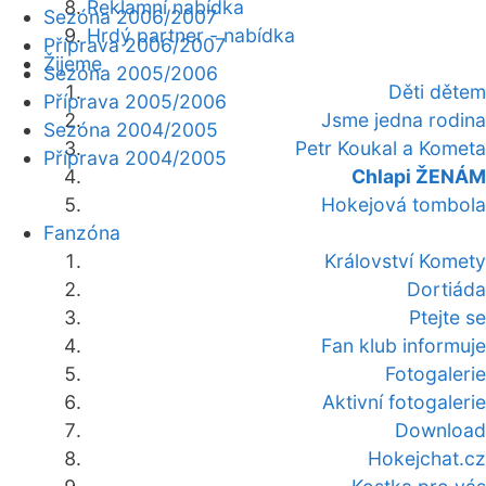
Reklamní nabídka
Sezóna 2006/2007
Hrdý partner - nabídka
Příprava 2006/2007
Žijeme
Sezóna 2005/2006
Děti dětem
Příprava 2005/2006
Jsme jedna rodina
Sezóna 2004/2005
Petr Koukal a Kometa
Příprava 2004/2005
Chlapi ŽENÁM
Hokejová tombola
Fanzóna
Království Komety
Dortiáda
Ptejte se
Fan klub informuje
Fotogalerie
Aktivní fotogalerie
Download
Hokejchat.cz