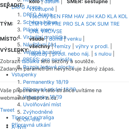
kolo
|
datum
|
SMĚR:
sestupně
|
SEŘADIT:
DRFG Arena
vzestupně
|
DRFG Arena
všechny
BEN
FRM
HAV
JIH
KAD
KLA
KOL
Schéma tribun
TÝM:
LTM
POR
PRE
PRO
SLA
SOK
SUM
TRE
Plánek areny
UNL
VRC
VSE
Virtuální prohlídka
MÍSTO:
všude
|
doma
|
venku
|
Návštěvní řád
všechny
|
remízy
|
výhry v prodl.
|
VÝSLEDKY:
Veřejné bruslení
nájezdy
|
prodl. nebo náj.
|
s nulou
|
PRESS: pro novináře
Zobrazit
tabulku
této sezóny a soutěže.
Rozpis ledové plochy
Zadaným parametrům nevyhovuje žádný zápas.
Vstupenky
Permanentky 18/19
Přípravná utkání 18/19
Vaše připomínky k této stránce uvítáme na
Vstupenky 18/19
webmaster
@esports.cz.
Uvolňování míst
Tweet
Zvýhodněné
Tipsport extraliga
On-line
Přípravná utkání
A-tým