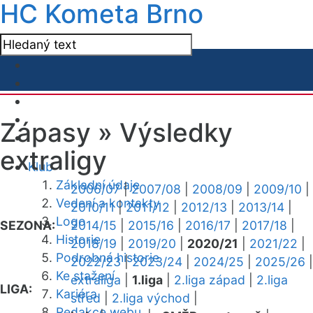
HC Kometa Brno
Zápasy »
Výsledky
extraligy
Klub
Základní údaje
2006/07
|
2007/08
|
2008/09
|
2009/10
|
Vedení a kontakty
2010/11
|
2011/12
|
2012/13
|
2013/14
|
Logo
SEZONA:
2014/15
|
2015/16
|
2016/17
|
2017/18
|
Historie
2018/19
|
2019/20
|
2020/21
|
2021/22
|
Podrobná historie
2022/23
|
2023/24
|
2024/25
|
2025/26
|
Ke stažení
extraliga
|
1.liga
|
2.liga západ
|
2.liga
LIGA:
Kariéra
střed
|
2.liga východ
|
Redakce webu