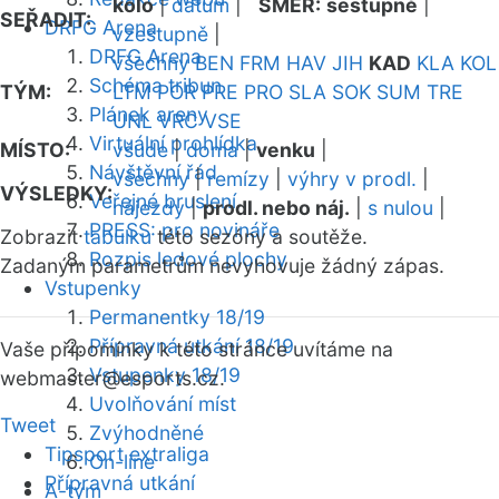
kolo
|
datum
|
SMĚR:
sestupně
|
SEŘADIT:
DRFG Arena
vzestupně
|
DRFG Arena
všechny
BEN
FRM
HAV
JIH
KAD
KLA
KOL
Schéma tribun
TÝM:
LTM
POR
PRE
PRO
SLA
SOK
SUM
TRE
Plánek areny
UNL
VRC
VSE
Virtuální prohlídka
MÍSTO:
všude
|
doma
|
venku
|
Návštěvní řád
všechny
|
remízy
|
výhry v prodl.
|
VÝSLEDKY:
Veřejné bruslení
nájezdy
|
prodl. nebo náj.
|
s nulou
|
PRESS: pro novináře
Zobrazit
tabulku
této sezóny a soutěže.
Rozpis ledové plochy
Zadaným parametrům nevyhovuje žádný zápas.
Vstupenky
Permanentky 18/19
Přípravná utkání 18/19
Vaše připomínky k této stránce uvítáme na
Vstupenky 18/19
webmaster
@esports.cz.
Uvolňování míst
Tweet
Zvýhodněné
Tipsport extraliga
On-line
Přípravná utkání
A-tým