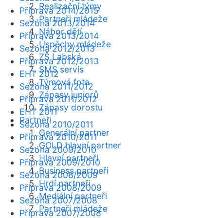
Realizační týmy
Příprava 2014/2015
Partneři mládeže
Sezóna 2013/2014
Nábor dětí
Příprava 2013/2014
Úspěchy mládeže
Sezóna 2012/2013
ZŠ Labská
Příprava 2012/2013
SMS servis
EHT 2012
Týmová fota
Sezóna 2011/2012
Zápasy juniorů
Příprava 2011/2012
Zápasy dorostu
EHT 2011
Partneři
Sezóna 2010/2011
Generální partner
Příprava 2010/2011
GOLD hlavní partner
Sezóna 2009/2010
Hlavní partneři
Příprava 2009/2010
Business partneři
Sezóna 2008/2009
Hrdí partneři
Příprava 2008/2009
Mediální partneři
Sezóna 2007/2008
Partneři mládeže
Příprava 2007/2008