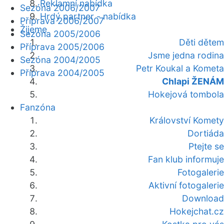
Reklamní nabídka
Sezóna 2006/2007
Hrdý partner - nabídka
Příprava 2006/2007
Žijeme
Sezóna 2005/2006
Děti dětem
Příprava 2005/2006
Jsme jedna rodina
Sezóna 2004/2005
Petr Koukal a Kometa
Příprava 2004/2005
Chlapi ŽENÁM
Hokejová tombola
Fanzóna
Království Komety
Dortiáda
Ptejte se
Fan klub informuje
Fotogalerie
Aktivní fotogalerie
Download
Hokejchat.cz