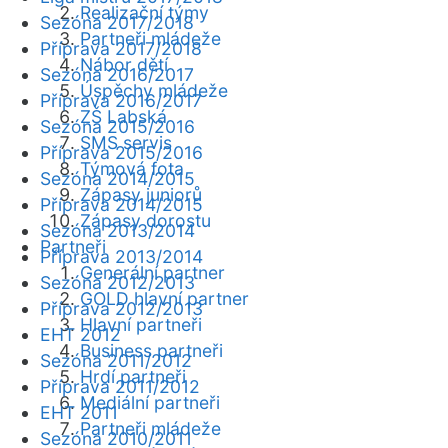
Realizační týmy
Sezóna 2017/2018
Partneři mládeže
Příprava 2017/2018
Nábor dětí
Sezóna 2016/2017
Úspěchy mládeže
Příprava 2016/2017
ZŠ Labská
Sezóna 2015/2016
SMS servis
Příprava 2015/2016
Týmová fota
Sezóna 2014/2015
Zápasy juniorů
Příprava 2014/2015
Zápasy dorostu
Sezóna 2013/2014
Partneři
Příprava 2013/2014
Generální partner
Sezóna 2012/2013
GOLD hlavní partner
Příprava 2012/2013
Hlavní partneři
EHT 2012
Business partneři
Sezóna 2011/2012
Hrdí partneři
Příprava 2011/2012
Mediální partneři
EHT 2011
Partneři mládeže
Sezóna 2010/2011