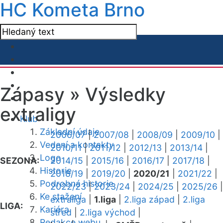
HC Kometa Brno
Zápasy »
Výsledky
extraligy
Klub
Základní údaje
2006/07
|
2007/08
|
2008/09
|
2009/10
|
Vedení a kontakty
2010/11
|
2011/12
|
2012/13
|
2013/14
|
Logo
SEZONA:
2014/15
|
2015/16
|
2016/17
|
2017/18
|
Historie
2018/19
|
2019/20
|
2020/21
|
2021/22
|
Podrobná historie
2022/23
|
2023/24
|
2024/25
|
2025/26
|
Ke stažení
extraliga
|
1.liga
|
2.liga západ
|
2.liga
LIGA:
Kariéra
střed
|
2.liga východ
|
Redakce webu