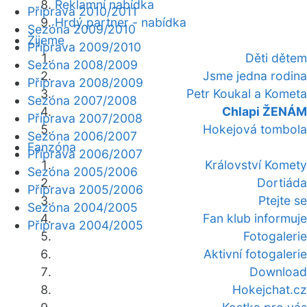
Reklamní nabídka
Příprava 2010/2011
Hrdý partner - nabídka
Sezóna 2009/2010
Žijeme
Příprava 2009/2010
Děti dětem
Sezóna 2008/2009
Jsme jedna rodina
Příprava 2008/2009
Petr Koukal a Kometa
Sezóna 2007/2008
Chlapi ŽENÁM
Příprava 2007/2008
Hokejová tombola
Sezóna 2006/2007
Fanzóna
Příprava 2006/2007
Království Komety
Sezóna 2005/2006
Dortiáda
Příprava 2005/2006
Ptejte se
Sezóna 2004/2005
Fan klub informuje
Příprava 2004/2005
Fotogalerie
Aktivní fotogalerie
Download
Hokejchat.cz