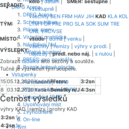
kolo
|
datum
|
SMĚR:
sestupně
|
SEŘADIT:
DRFG Arena
vzestupně
|
DRFG Arena
všechny
BEN
FRM
HAV
JIH
KAD
KLA
KOL
Schéma tribun
TÝM:
LTM
POR
PRE
PRO
SLA
SOK
SUM
TRE
Plánek areny
UNL
VRC
VSE
Virtuální prohlídka
MÍSTO:
všude
|
doma
|
venku
|
Návštěvní řád
všechny
|
remízy
|
výhry v prodl.
|
VÝSLEDKY:
Veřejné bruslení
nájezdy
|
prodl. nebo náj.
|
s nulou
|
PRESS: pro novináře
Zobrazit
tabulku
této sezóny a soutěže.
Rozpis ledové plochy
Tučně je vyznačen tým soupeře.
Vstupenky
15
05.12.2020
Kadaň
Přerov
3:2sn
Permanentky 18/19
Přípravná utkání 18/19
8
03.10.2020
Kadaň
Benátky n/J
4:3sn
Četnost výsledků
Vstupenky 18/19
Uvolňování míst
výhry KAD |
remízy |
prohry KAD
Zvýhodněné
3:2sn
1x
On-line
4:3sn
1x
A-tým