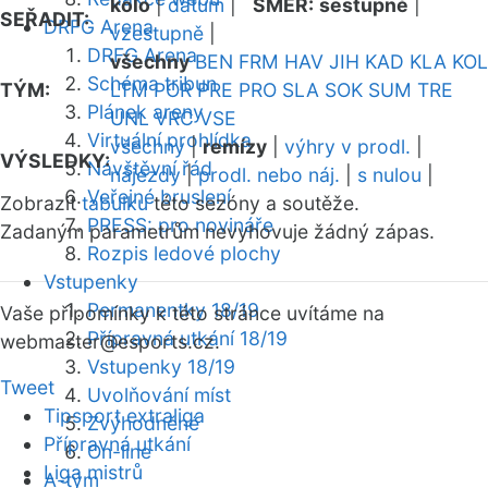
kolo
|
datum
|
SMĚR:
sestupně
|
SEŘADIT:
DRFG Arena
vzestupně
|
DRFG Arena
všechny
BEN
FRM
HAV
JIH
KAD
KLA
KOL
Schéma tribun
TÝM:
LTM
POR
PRE
PRO
SLA
SOK
SUM
TRE
Plánek areny
UNL
VRC
VSE
Virtuální prohlídka
všechny
|
remízy
|
výhry v prodl.
|
VÝSLEDKY:
Návštěvní řád
nájezdy
|
prodl. nebo náj.
|
s nulou
|
Veřejné bruslení
Zobrazit
tabulku
této sezóny a soutěže.
PRESS: pro novináře
Zadaným parametrům nevyhovuje žádný zápas.
Rozpis ledové plochy
Vstupenky
Permanentky 18/19
Vaše připomínky k této stránce uvítáme na
Přípravná utkání 18/19
webmaster
@esports.cz.
Vstupenky 18/19
Tweet
Uvolňování míst
Tipsport extraliga
Zvýhodněné
Přípravná utkání
On-line
Liga mistrů
A-tým