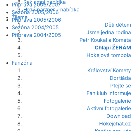
Reklamní nabídka
Příprava 2006/2007
Hrdý partner - nabídka
Sezóna 2005/2006
Žijeme
Příprava 2005/2006
Děti dětem
Sezóna 2004/2005
Jsme jedna rodina
Příprava 2004/2005
Petr Koukal a Kometa
Chlapi ŽENÁM
Hokejová tombola
Fanzóna
Království Komety
Dortiáda
Ptejte se
Fan klub informuje
Fotogalerie
Aktivní fotogalerie
Download
Hokejchat.cz