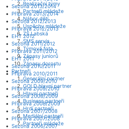
Realizační týmy
Sezóna 2013/2014
Partneři mládeže
Příprava 2013/2014
Nábor dětí
Sezóna 2012/2013
Úspěchy mládeže
Příprava 2012/2013
ZŠ Labská
EHT 2012
SMS servis
Sezóna 2011/2012
Týmová fota
Příprava 2011/2012
Zápasy juniorů
EHT 2011
Zápasy dorostu
Sezóna 2010/2011
Partneři
Příprava 2010/2011
Generální partner
Sezóna 2009/2010
GOLD hlavní partner
Příprava 2009/2010
Hlavní partneři
Sezóna 2008/2009
Business partneři
Příprava 2008/2009
Hrdí partneři
Sezóna 2007/2008
Mediální partneři
Příprava 2007/2008
Partneři mládeže
Sezóna 2006/2007