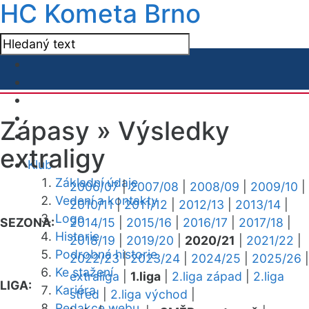
HC Kometa Brno
Zápasy »
Výsledky
extraligy
Klub
Základní údaje
2006/07
|
2007/08
|
2008/09
|
2009/10
|
Vedení a kontakty
2010/11
|
2011/12
|
2012/13
|
2013/14
|
Logo
SEZONA:
2014/15
|
2015/16
|
2016/17
|
2017/18
|
Historie
2018/19
|
2019/20
|
2020/21
|
2021/22
|
Podrobná historie
2022/23
|
2023/24
|
2024/25
|
2025/26
|
Ke stažení
extraliga
|
1.liga
|
2.liga západ
|
2.liga
LIGA:
Kariéra
střed
|
2.liga východ
|
Redakce webu