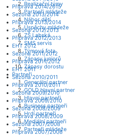
Realizační týmy
Příprava 2014/2015
Partneři mládeže
Sezóna 2013/2014
Nábor dětí
Příprava 2013/2014
Úspěchy mládeže
Sezóna 2012/2013
ZŠ Labská
Příprava 2012/2013
SMS servis
EHT 2012
Týmová fota
Sezóna 2011/2012
Zápasy juniorů
Příprava 2011/2012
Zápasy dorostu
EHT 2011
Partneři
Sezóna 2010/2011
Generální partner
Příprava 2010/2011
GOLD hlavní partner
Sezóna 2009/2010
Hlavní partneři
Příprava 2009/2010
Business partneři
Sezóna 2008/2009
Hrdí partneři
Příprava 2008/2009
Mediální partneři
Sezóna 2007/2008
Partneři mládeže
Příprava 2007/2008