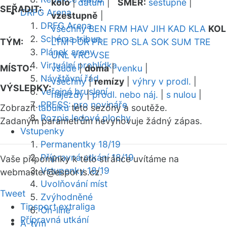
kolo
|
datum
|
SMĚR:
sestupně
|
SEŘADIT:
DRFG Arena
vzestupně
|
DRFG Arena
všechny
BEN
FRM
HAV
JIH
KAD
KLA
KOL
Schéma tribun
TÝM:
LTM
POR
PRE
PRO
SLA
SOK
SUM
TRE
Plánek areny
UNL
VRC
VSE
Virtuální prohlídka
MÍSTO:
všude
|
doma
|
venku
|
Návštěvní řád
všechny
|
remízy
|
výhry v prodl.
|
VÝSLEDKY:
Veřejné bruslení
nájezdy
|
prodl. nebo náj.
|
s nulou
|
PRESS: pro novináře
Zobrazit
tabulku
této sezóny a soutěže.
Rozpis ledové plochy
Zadaným parametrům nevyhovuje žádný zápas.
Vstupenky
Permanentky 18/19
Přípravná utkání 18/19
Vaše připomínky k této stránce uvítáme na
Vstupenky 18/19
webmaster
@esports.cz.
Uvolňování míst
Tweet
Zvýhodněné
Tipsport extraliga
On-line
Přípravná utkání
A-tým