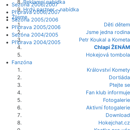
Reklamní nabídka
Sezóna 2006/2007
Hrdý partner - nabídka
Příprava 2006/2007
Žijeme
Sezóna 2005/2006
Děti dětem
Příprava 2005/2006
Jsme jedna rodina
Sezóna 2004/2005
Petr Koukal a Kometa
Příprava 2004/2005
Chlapi ŽENÁM
Hokejová tombola
Fanzóna
Království Komety
Dortiáda
Ptejte se
Fan klub informuje
Fotogalerie
Aktivní fotogalerie
Download
Hokejchat.cz