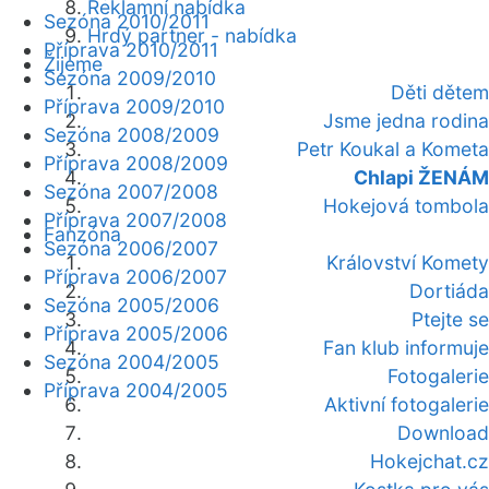
Reklamní nabídka
Sezóna 2010/2011
Hrdý partner - nabídka
Příprava 2010/2011
Žijeme
Sezóna 2009/2010
Děti dětem
Příprava 2009/2010
Jsme jedna rodina
Sezóna 2008/2009
Petr Koukal a Kometa
Příprava 2008/2009
Chlapi ŽENÁM
Sezóna 2007/2008
Hokejová tombola
Příprava 2007/2008
Fanzóna
Sezóna 2006/2007
Království Komety
Příprava 2006/2007
Dortiáda
Sezóna 2005/2006
Ptejte se
Příprava 2005/2006
Fan klub informuje
Sezóna 2004/2005
Fotogalerie
Příprava 2004/2005
Aktivní fotogalerie
Download
Hokejchat.cz