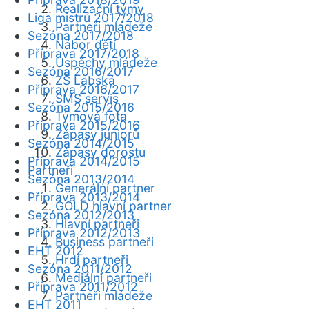
Realizační týmy
Liga mistrů 2017/2018
Partneři mládeže
Sezóna 2017/2018
Nábor dětí
Příprava 2017/2018
Úspěchy mládeže
Sezóna 2016/2017
ZŠ Labská
Příprava 2016/2017
SMS servis
Sezóna 2015/2016
Týmová fota
Příprava 2015/2016
Zápasy juniorů
Sezóna 2014/2015
Zápasy dorostu
Příprava 2014/2015
Partneři
Sezóna 2013/2014
Generální partner
Příprava 2013/2014
GOLD hlavní partner
Sezóna 2012/2013
Hlavní partneři
Příprava 2012/2013
Business partneři
EHT 2012
Hrdí partneři
Sezóna 2011/2012
Mediální partneři
Příprava 2011/2012
Partneři mládeže
EHT 2011