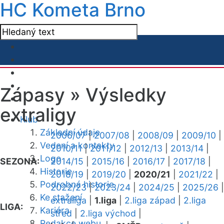
HC Kometa Brno
Zápasy »
Výsledky
extraligy
Klub
Základní údaje
2006/07
|
2007/08
|
2008/09
|
2009/10
|
Vedení a kontakty
2010/11
|
2011/12
|
2012/13
|
2013/14
|
Logo
SEZONA:
2014/15
|
2015/16
|
2016/17
|
2017/18
|
Historie
2018/19
|
2019/20
|
2020/21
|
2021/22
|
Podrobná historie
2022/23
|
2023/24
|
2024/25
|
2025/26
|
Ke stažení
extraliga
|
1.liga
|
2.liga západ
|
2.liga
LIGA:
Kariéra
střed
|
2.liga východ
|
Redakce webu