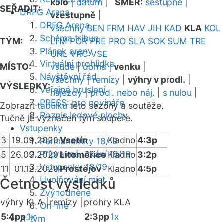
kolo
|
datum
|
SMĚR:
sestupně
|
SEŘADIT:
DRFG Arena
vzestupně
|
DRFG Arena
všechny
BEN
FRM
HAV
JIH
KAD
KLA
KOL
Schéma tribun
TÝM:
LTM
POR
PRE
PRO
SLA
SOK
SUM
TRE
Plánek areny
UNL
VRC
VSE
Virtuální prohlídka
MÍSTO:
všude
|
doma
|
venku
|
Návštěvní řád
všechny
|
remízy
|
výhry v prodl.
|
VÝSLEDKY:
Veřejné bruslení
nájezdy
|
prodl. nebo náj.
|
s nulou
|
PRESS: pro novináře
Zobrazit
tabulku
této sezóny a soutěže.
Rozpis ledové plochy
Tučně je vyznačen tým soupeře.
Vstupenky
3
19.09.2020
Vsetín
Kladno
4:3p
Permanentky 18/19
Přípravná utkání 18/19
5
26.09.2020
Litoměřice
Kladno
3:2p
Vstupenky 18/19
11
01.12.2020
Prostějov
Kladno
4:5p
Uvolňování míst
Četnost výsledků
Zvýhodněné
výhry KLA |
remízy |
prohry KLA
On-line
5:4pp
1x
2:3pp
1x
A-tým