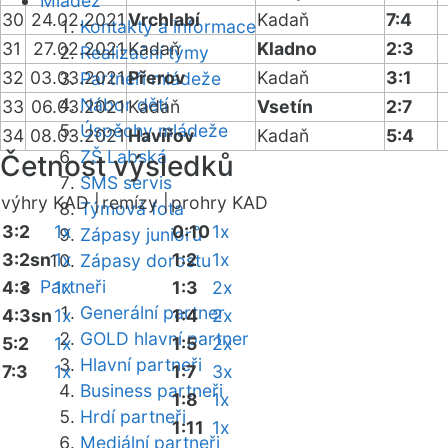
Mládež
30
24.02.2021
Vrchlabí
Kadaň
7:4
Kontakty a informace
31
27.02.2021
Kadaň
Kladno
2:3
Realizační týmy
32
03.03.2021
Přerov
Kadaň
3:1
Partneři mládeže
Nábor dětí
33
06.03.2021
Kadaň
Vsetín
2:7
Úspěchy mládeže
34
08.03.2021
Havířov
Kadaň
5:4
ZŠ Labská
Četnost výsledků
SMS servis
výhry KAD |
remízy |
prohry KAD
Týmová fota
3:2
1x
0:10
1x
Zápasy juniorů
3:2sn
1x
1:2
1x
Zápasy dorostu
Partneři
4:3
1x
1:3
2x
Generální partner
4:3sn
1x
1:4
2x
GOLD hlavní partner
5:2
1x
1:5
2x
Hlavní partneři
7:3
1x
1:7
3x
Business partneři
1:8
1x
Hrdí partneři
1:11
1x
Mediální partneři