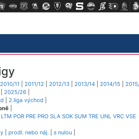
igy
2010/11
|
2011/12
|
2012/13
|
2013/14
|
2014/15
|
2015
|
2025/26
|
ed
|
2.liga východ
|
pně
|
LTM
POR
PRE
PRO
SLA
SOK
SUM
TRE
UNL
VRC
VSE
dy
|
prodl. nebo náj.
|
s nulou
|