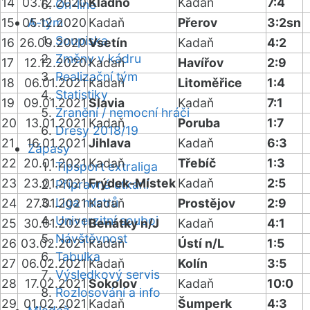
14
03.12.2020
Kladno
Kadaň
7:4
On-line
15
05.12.2020
A-tým
Kadaň
Přerov
3:2sn
Soupiska
16
26.09.2020
Vsetín
Kadaň
4:2
Změny v kádru
17
12.12.2020
Kadaň
Havířov
2:9
Realizační tým
18
06.01.2021
Kadaň
Litoměřice
1:4
Statistiky
19
09.01.2021
Slavia
Kadaň
7:1
Zranění / nemocní hráči
20
13.01.2021
Kadaň
Poruba
1:7
Dresy 2018/19
21
16.01.2021
Jihlava
Kadaň
6:3
Zápasy
22
20.01.2021
Kadaň
Třebíč
1:3
Tipsport extraliga
23
23.01.2021
Frýdek-Místek
Kadaň
2:5
Přípravná utkání
Liga mistrů
24
27.01.2021
Kadaň
Prostějov
2:9
Univerzitní souboj
25
30.01.2021
Benátky n/J
Kadaň
4:1
Návštěvnost
26
03.02.2021
Kadaň
Ústí n/L
1:5
Tabulka
27
06.02.2021
Kadaň
Kolín
3:5
Výsledkový servis
28
17.02.2021
Sokolov
Kadaň
10:0
Rozlosování a info
29
01.02.2021
Kadaň
Šumperk
4:3