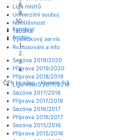
Liga mistrů
Univerzitní souboj
Návštěvnost
Fanshop
Tabulka
Archiv
Výsledkový servis
Rozlosování a info
Sezóna 2019/2020
Příprava 2019/2020
Příprava 2018/2019
ČF1:
Hradec - Kometa 1:3
Liga mistrů 2017/2018
Sezóna 2017/2018
Příprava 2017/2018
Sezóna 2016/2017
Příprava 2016/2017
Sezóna 2015/2016
Příprava 2015/2016