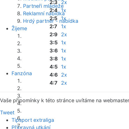
2:3
2x
Partneři mládeže
2:4
1x
Reklamní nabídka
2:5
1x
Hrdý partner - nabídka
2:7
1x
Žijeme
2:9
2x
3:5
1x
3:6
1x
3:8
1x
4:5
1x
Fanzóna
4:6
2x
4:7
2x
Vaše připomínky k této stránce uvítáme na webmaste
Tweet
Tipsport extraliga
Přípravná utkání