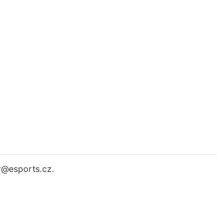
r
@esports.cz.