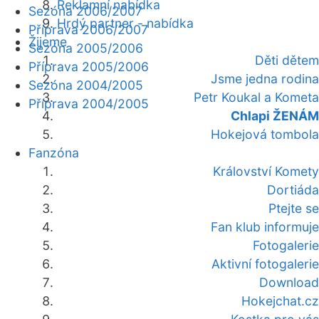
Reklamní nabídka
Sezóna 2006/2007
Hrdý partner - nabídka
Příprava 2006/2007
Žijeme
Sezóna 2005/2006
Děti dětem
Příprava 2005/2006
Jsme jedna rodina
Sezóna 2004/2005
Petr Koukal a Kometa
Příprava 2004/2005
Chlapi ŽENÁM
Hokejová tombola
Fanzóna
Království Komety
Dortiáda
Ptejte se
Fan klub informuje
Fotogalerie
Aktivní fotogalerie
Download
Hokejchat.cz