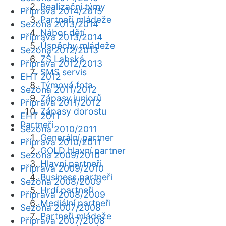
Realizační týmy
Příprava 2014/2015
Partneři mládeže
Sezóna 2013/2014
Nábor dětí
Příprava 2013/2014
Úspěchy mládeže
Sezóna 2012/2013
ZŠ Labská
Příprava 2012/2013
SMS servis
EHT 2012
Týmová fota
Sezóna 2011/2012
Zápasy juniorů
Příprava 2011/2012
Zápasy dorostu
EHT 2011
Partneři
Sezóna 2010/2011
Generální partner
Příprava 2010/2011
GOLD hlavní partner
Sezóna 2009/2010
Hlavní partneři
Příprava 2009/2010
Business partneři
Sezóna 2008/2009
Hrdí partneři
Příprava 2008/2009
Mediální partneři
Sezóna 2007/2008
Partneři mládeže
Příprava 2007/2008