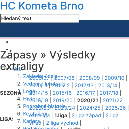
HC Kometa Brno
Zápasy »
Výsledky
extraligy
Klub
Základní údaje
2006/07
|
2007/08
|
2008/09
|
2009/10
|
Vedení a kontakty
2010/11
|
2011/12
|
2012/13
|
2013/14
|
Logo
SEZONA:
2014/15
|
2015/16
|
2016/17
|
2017/18
|
Historie
2018/19
|
2019/20
|
2020/21
|
2021/22
|
Podrobná historie
2022/23
|
2023/24
|
2024/25
|
2025/26
|
Ke stažení
extraliga
|
1.liga
|
2.liga západ
|
2.liga
LIGA:
Kariéra
střed
|
2.liga východ
|
Redakce webu