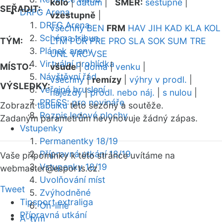
kolo
|
datum
|
SMĚR:
sestupně
|
SEŘADIT:
DRFG Arena
vzestupně
|
DRFG Arena
všechny
BEN
FRM
HAV
JIH
KAD
KLA
KOL
Schéma tribun
TÝM:
LTM
POR
PRE
PRO
SLA
SOK
SUM
TRE
Plánek areny
UNL
VRC
VSE
Virtuální prohlídka
MÍSTO:
všude
|
doma
|
venku
|
Návštěvní řád
všechny
|
remízy
|
výhry v prodl.
|
VÝSLEDKY:
Veřejné bruslení
nájezdy
|
prodl. nebo náj.
|
s nulou
|
PRESS: pro novináře
Zobrazit
tabulku
této sezóny a soutěže.
Rozpis ledové plochy
Zadaným parametrům nevyhovuje žádný zápas.
Vstupenky
Permanentky 18/19
Přípravná utkání 18/19
Vaše připomínky k této stránce uvítáme na
Vstupenky 18/19
webmaster
@esports.cz.
Uvolňování míst
Tweet
Zvýhodněné
Tipsport extraliga
On-line
Přípravná utkání
A-tým