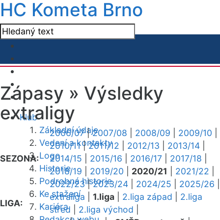
HC Kometa Brno
Zápasy »
Výsledky
extraligy
Klub
Základní údaje
2006/07
|
2007/08
|
2008/09
|
2009/10
|
Vedení a kontakty
2010/11
|
2011/12
|
2012/13
|
2013/14
|
Logo
SEZONA:
2014/15
|
2015/16
|
2016/17
|
2017/18
|
Historie
2018/19
|
2019/20
|
2020/21
|
2021/22
|
Podrobná historie
2022/23
|
2023/24
|
2024/25
|
2025/26
|
Ke stažení
extraliga
|
1.liga
|
2.liga západ
|
2.liga
LIGA:
Kariéra
střed
|
2.liga východ
|
Redakce webu