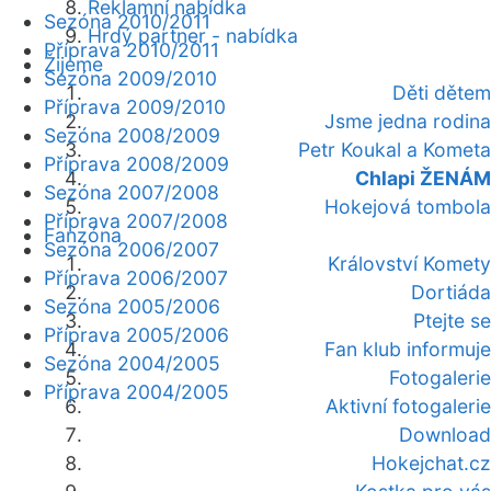
Reklamní nabídka
Sezóna 2010/2011
Hrdý partner - nabídka
Příprava 2010/2011
Žijeme
Sezóna 2009/2010
Děti dětem
Příprava 2009/2010
Jsme jedna rodina
Sezóna 2008/2009
Petr Koukal a Kometa
Příprava 2008/2009
Chlapi ŽENÁM
Sezóna 2007/2008
Hokejová tombola
Příprava 2007/2008
Fanzóna
Sezóna 2006/2007
Království Komety
Příprava 2006/2007
Dortiáda
Sezóna 2005/2006
Ptejte se
Příprava 2005/2006
Fan klub informuje
Sezóna 2004/2005
Fotogalerie
Příprava 2004/2005
Aktivní fotogalerie
Download
Hokejchat.cz