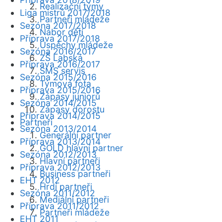
Realizační týmy
Liga mistrů 2017/2018
Partneři mládeže
Sezóna 2017/2018
Nábor dětí
Příprava 2017/2018
Úspěchy mládeže
Sezóna 2016/2017
ZŠ Labská
Příprava 2016/2017
SMS servis
Sezóna 2015/2016
Týmová fota
Příprava 2015/2016
Zápasy juniorů
Sezóna 2014/2015
Zápasy dorostu
Příprava 2014/2015
Partneři
Sezóna 2013/2014
Generální partner
Příprava 2013/2014
GOLD hlavní partner
Sezóna 2012/2013
Hlavní partneři
Příprava 2012/2013
Business partneři
EHT 2012
Hrdí partneři
Sezóna 2011/2012
Mediální partneři
Příprava 2011/2012
Partneři mládeže
EHT 2011