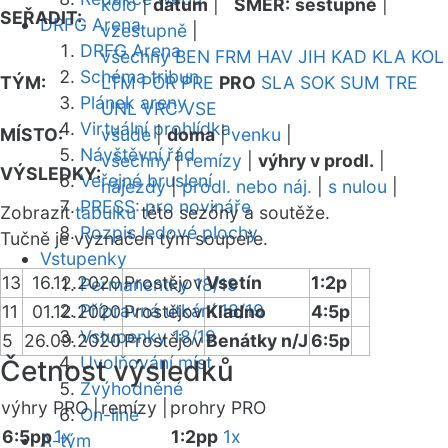
kolo
|
datum
|
SMĚR:
sestupně
|
SEŘADIT:
DRFG Arena
vzestupně
|
DRFG Arena
všechny
BEN
FRM
HAV
JIH
KAD
KLA
KOL
Schéma tribun
TÝM:
LTM
POR
PRE
PRO
SLA
SOK
SUM
TRE
Plánek areny
UNL
VRC
VSE
Virtuální prohlídka
MÍSTO:
všude
|
doma
|
venku
|
Návštěvní řád
všechny
|
remízy
|
výhry v prodl.
|
VÝSLEDKY:
Veřejné bruslení
nájezdy
|
prodl. nebo náj.
|
s nulou
|
PRESS: pro novináře
Zobrazit
tabulku
této sezóny a soutěže.
Rozpis ledové plochy
Tučně je vyznačen tým soupeře.
Vstupenky
13
16.12.2020
Prostějov
Vsetín
1:2p
Permanentky 18/19
Přípravná utkání 18/19
11
01.12.2020
Prostějov
Kladno
4:5p
Vstupenky 18/19
5
26.09.2020
Prostějov
Benátky n/J
6:5p
Uvolňování míst
Četnost výsledků
Zvýhodněné
výhry PRO |
remízy |
prohry PRO
On-line
6:5pp
1x
1:2pp
1x
A-tým