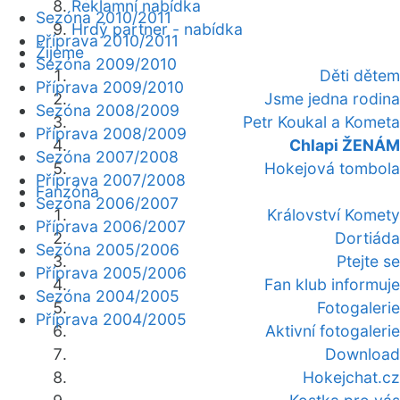
Reklamní nabídka
Sezóna 2010/2011
Hrdý partner - nabídka
Příprava 2010/2011
Žijeme
Sezóna 2009/2010
Děti dětem
Příprava 2009/2010
Jsme jedna rodina
Sezóna 2008/2009
Petr Koukal a Kometa
Příprava 2008/2009
Chlapi ŽENÁM
Sezóna 2007/2008
Hokejová tombola
Příprava 2007/2008
Fanzóna
Sezóna 2006/2007
Království Komety
Příprava 2006/2007
Dortiáda
Sezóna 2005/2006
Ptejte se
Příprava 2005/2006
Fan klub informuje
Sezóna 2004/2005
Fotogalerie
Příprava 2004/2005
Aktivní fotogalerie
Download
Hokejchat.cz