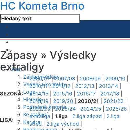
HC Kometa Brno
Zápasy »
Výsledky
extraligy
Klub
Základní údaje
2006/07
|
2007/08
|
2008/09
|
2009/10
|
Vedení a kontakty
2010/11
|
2011/12
|
2012/13
|
2013/14
|
Logo
SEZONA:
2014/15
|
2015/16
|
2016/17
|
2017/18
|
Historie
2018/19
|
2019/20
|
2020/21
|
2021/22
|
Podrobná historie
2022/23
|
2023/24
|
2024/25
|
2025/26
|
Ke stažení
extraliga
|
1.liga
|
2.liga západ
|
2.liga
LIGA:
Kariéra
střed
|
2.liga východ
|
Redakce webu