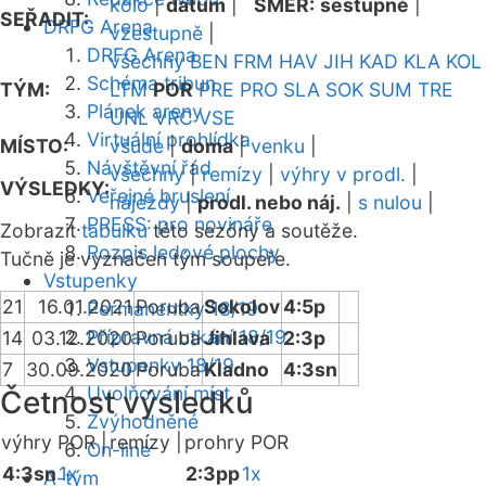
kolo
|
datum
|
SMĚR:
sestupně
|
SEŘADIT:
DRFG Arena
vzestupně
|
DRFG Arena
všechny
BEN
FRM
HAV
JIH
KAD
KLA
KOL
Schéma tribun
TÝM:
LTM
POR
PRE
PRO
SLA
SOK
SUM
TRE
Plánek areny
UNL
VRC
VSE
Virtuální prohlídka
MÍSTO:
všude
|
doma
|
venku
|
Návštěvní řád
všechny
|
remízy
|
výhry v prodl.
|
VÝSLEDKY:
Veřejné bruslení
nájezdy
|
prodl. nebo náj.
|
s nulou
|
PRESS: pro novináře
Zobrazit
tabulku
této sezóny a soutěže.
Rozpis ledové plochy
Tučně je vyznačen tým soupeře.
Vstupenky
21
16.01.2021
Poruba
Sokolov
4:5p
Permanentky 18/19
Přípravná utkání 18/19
14
03.12.2020
Poruba
Jihlava
2:3p
Vstupenky 18/19
7
30.09.2020
Poruba
Kladno
4:3sn
Uvolňování míst
Četnost výsledků
Zvýhodněné
výhry POR |
remízy |
prohry POR
On-line
4:3sn
1x
2:3pp
1x
A-tým