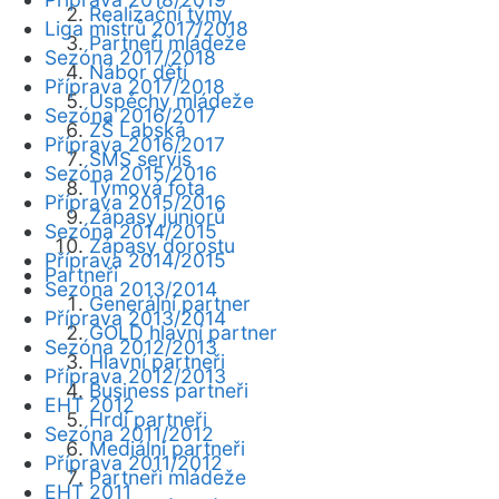
Realizační týmy
Liga mistrů 2017/2018
Partneři mládeže
Sezóna 2017/2018
Nábor dětí
Příprava 2017/2018
Úspěchy mládeže
Sezóna 2016/2017
ZŠ Labská
Příprava 2016/2017
SMS servis
Sezóna 2015/2016
Týmová fota
Příprava 2015/2016
Zápasy juniorů
Sezóna 2014/2015
Zápasy dorostu
Příprava 2014/2015
Partneři
Sezóna 2013/2014
Generální partner
Příprava 2013/2014
GOLD hlavní partner
Sezóna 2012/2013
Hlavní partneři
Příprava 2012/2013
Business partneři
EHT 2012
Hrdí partneři
Sezóna 2011/2012
Mediální partneři
Příprava 2011/2012
Partneři mládeže
EHT 2011