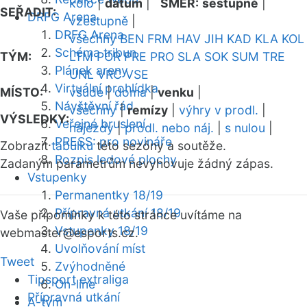
kolo
|
datum
|
SMĚR:
sestupně
|
SEŘADIT:
DRFG Arena
vzestupně
|
DRFG Arena
všechny
BEN
FRM
HAV
JIH
KAD
KLA
KOL
Schéma tribun
TÝM:
LTM
POR
PRE
PRO
SLA
SOK
SUM
TRE
Plánek areny
UNL
VRC
VSE
Virtuální prohlídka
MÍSTO:
všude
|
doma
|
venku
|
Návštěvní řád
všechny
|
remízy
|
výhry v prodl.
|
VÝSLEDKY:
Veřejné bruslení
nájezdy
|
prodl. nebo náj.
|
s nulou
|
PRESS: pro novináře
Zobrazit
tabulku
této sezóny a soutěže.
Rozpis ledové plochy
Zadaným parametrům nevyhovuje žádný zápas.
Vstupenky
Permanentky 18/19
Přípravná utkání 18/19
Vaše připomínky k této stránce uvítáme na
Vstupenky 18/19
webmaster
@esports.cz.
Uvolňování míst
Tweet
Zvýhodněné
Tipsport extraliga
On-line
Přípravná utkání
A-tým