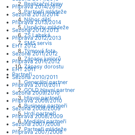
Realizační týmy
Příprava 2014/2015
Partneři mládeže
Sezóna 2013/2014
Nábor dětí
Příprava 2013/2014
Úspěchy mládeže
Sezóna 2012/2013
ZŠ Labská
Příprava 2012/2013
SMS servis
EHT 2012
Týmová fota
Sezóna 2011/2012
Zápasy juniorů
Příprava 2011/2012
Zápasy dorostu
EHT 2011
Partneři
Sezóna 2010/2011
Generální partner
Příprava 2010/2011
GOLD hlavní partner
Sezóna 2009/2010
Hlavní partneři
Příprava 2009/2010
Business partneři
Sezóna 2008/2009
Hrdí partneři
Příprava 2008/2009
Mediální partneři
Sezóna 2007/2008
Partneři mládeže
Příprava 2007/2008