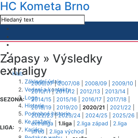
HC Kometa Brno
Zápasy »
Výsledky
extraligy
Klub
Základní údaje
2006/07
|
2007/08
|
2008/09
|
2009/10
|
Vedení a kontakty
2010/11
|
2011/12
|
2012/13
|
2013/14
|
Logo
SEZONA:
2014/15
|
2015/16
|
2016/17
|
2017/18
|
Historie
2018/19
|
2019/20
|
2020/21
|
2021/22
|
Podrobná historie
2022/23
|
2023/24
|
2024/25
|
2025/26
|
Ke stažení
extraliga
|
1.liga
|
2.liga západ
|
2.liga
LIGA:
Kariéra
střed
|
2.liga východ
|
Redakce webu