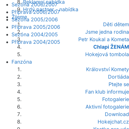
Reklamní nabídka
Sezóna 2006/2007
Hrdý partner - nabídka
Příprava 2006/2007
Žijeme
Sezóna 2005/2006
Děti dětem
Příprava 2005/2006
Jsme jedna rodina
Sezóna 2004/2005
Petr Koukal a Kometa
Příprava 2004/2005
Chlapi ŽENÁM
Hokejová tombola
Fanzóna
Království Komety
Dortiáda
Ptejte se
Fan klub informuje
Fotogalerie
Aktivní fotogalerie
Download
Hokejchat.cz