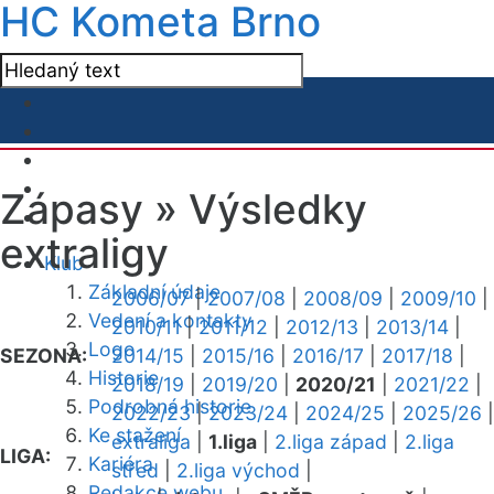
HC Kometa Brno
Zápasy »
Výsledky
extraligy
Klub
Základní údaje
2006/07
|
2007/08
|
2008/09
|
2009/10
|
Vedení a kontakty
2010/11
|
2011/12
|
2012/13
|
2013/14
|
Logo
SEZONA:
2014/15
|
2015/16
|
2016/17
|
2017/18
|
Historie
2018/19
|
2019/20
|
2020/21
|
2021/22
|
Podrobná historie
2022/23
|
2023/24
|
2024/25
|
2025/26
|
Ke stažení
extraliga
|
1.liga
|
2.liga západ
|
2.liga
LIGA:
Kariéra
střed
|
2.liga východ
|
Redakce webu