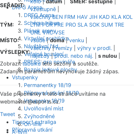
kolo
|
datum
|
SMĚR:
sestupně
|
SEŘADIT:
DRFG Arena
vzestupně
|
DRFG Arena
všechny
BEN
FRM
HAV
JIH
KAD
KLA
KOL
Schéma tribun
TÝM:
LTM
POR
PRE
PRO
SLA
SOK
SUM
TRE
Plánek areny
UNL
VRC
VSE
Virtuální prohlídka
MÍSTO:
všude
|
doma
|
venku
|
Návštěvní řád
všechny
|
remízy
|
výhry v prodl.
|
VÝSLEDKY:
Veřejné bruslení
nájezdy
|
prodl. nebo náj.
|
s nulou
|
PRESS: pro novináře
Zobrazit
tabulku
této sezóny a soutěže.
Rozpis ledové plochy
Zadaným parametrům nevyhovuje žádný zápas.
Vstupenky
Permanentky 18/19
Přípravná utkání 18/19
Vaše připomínky k této stránce uvítáme na
Vstupenky 18/19
webmaster
@esports.cz.
Uvolňování míst
Tweet
Zvýhodněné
Tipsport extraliga
On-line
Přípravná utkání
A-tým