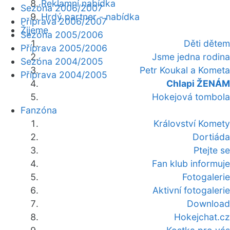
Reklamní nabídka
Sezóna 2006/2007
Hrdý partner - nabídka
Příprava 2006/2007
Žijeme
Sezóna 2005/2006
Děti dětem
Příprava 2005/2006
Jsme jedna rodina
Sezóna 2004/2005
Petr Koukal a Kometa
Příprava 2004/2005
Chlapi ŽENÁM
Hokejová tombola
Fanzóna
Království Komety
Dortiáda
Ptejte se
Fan klub informuje
Fotogalerie
Aktivní fotogalerie
Download
Hokejchat.cz