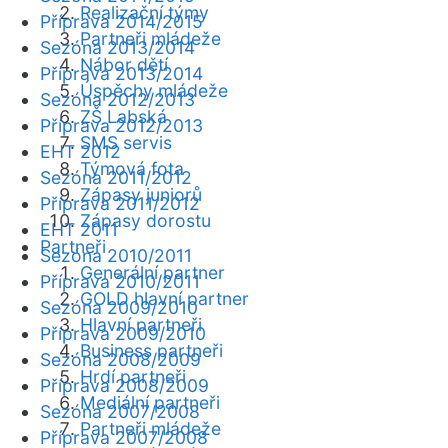
Realizační týmy
Příprava 2014/2015
Partneři mládeže
Sezóna 2013/2014
Nábor dětí
Příprava 2013/2014
Úspěchy mládeže
Sezóna 2012/2013
ZŠ Labská
Příprava 2012/2013
SMS servis
EHT 2012
Týmová fota
Sezóna 2011/2012
Zápasy juniorů
Příprava 2011/2012
Zápasy dorostu
EHT 2011
Partneři
Sezóna 2010/2011
Generální partner
Příprava 2010/2011
GOLD hlavní partner
Sezóna 2009/2010
Hlavní partneři
Příprava 2009/2010
Business partneři
Sezóna 2008/2009
Hrdí partneři
Příprava 2008/2009
Mediální partneři
Sezóna 2007/2008
Partneři mládeže
Příprava 2007/2008