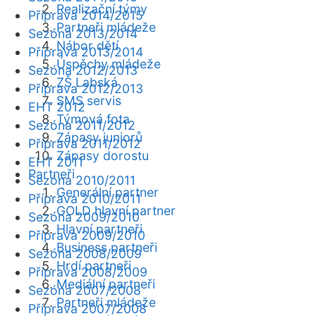
Realizační týmy
Příprava 2014/2015
Partneři mládeže
Sezóna 2013/2014
Nábor dětí
Příprava 2013/2014
Úspěchy mládeže
Sezóna 2012/2013
ZŠ Labská
Příprava 2012/2013
SMS servis
EHT 2012
Týmová fota
Sezóna 2011/2012
Zápasy juniorů
Příprava 2011/2012
Zápasy dorostu
EHT 2011
Partneři
Sezóna 2010/2011
Generální partner
Příprava 2010/2011
GOLD hlavní partner
Sezóna 2009/2010
Hlavní partneři
Příprava 2009/2010
Business partneři
Sezóna 2008/2009
Hrdí partneři
Příprava 2008/2009
Mediální partneři
Sezóna 2007/2008
Partneři mládeže
Příprava 2007/2008