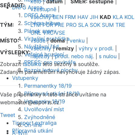
kolo
|
datum
|
SMĚR:
sestupně
|
SEŘADIT:
DRFG Arena
vzestupně
|
DRFG Arena
všechny
BEN
FRM
HAV
JIH
KAD
KLA
KOL
Schéma tribun
TÝM:
LTM
POR
PRE
PRO
SLA
SOK
SUM
TRE
Plánek areny
UNL
VRC
VSE
Virtuální prohlídka
MÍSTO:
všude
|
doma
|
venku
|
Návštěvní řád
všechny
|
remízy
|
výhry v prodl.
|
VÝSLEDKY:
Veřejné bruslení
nájezdy
|
prodl. nebo náj.
|
s nulou
|
PRESS: pro novináře
Zobrazit
tabulku
této sezóny a soutěže.
Rozpis ledové plochy
Zadaným parametrům nevyhovuje žádný zápas.
Vstupenky
Permanentky 18/19
Přípravná utkání 18/19
Vaše připomínky k této stránce uvítáme na
Vstupenky 18/19
webmaster
@esports.cz.
Uvolňování míst
Tweet
Zvýhodněné
Tipsport extraliga
On-line
Přípravná utkání
A-tým