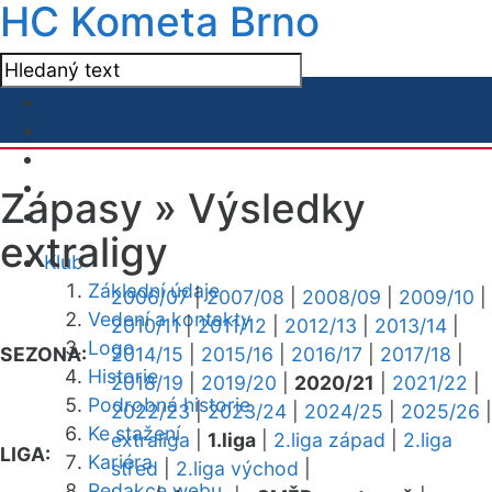
HC Kometa Brno
Zápasy »
Výsledky
extraligy
Klub
Základní údaje
2006/07
|
2007/08
|
2008/09
|
2009/10
|
Vedení a kontakty
2010/11
|
2011/12
|
2012/13
|
2013/14
|
Logo
SEZONA:
2014/15
|
2015/16
|
2016/17
|
2017/18
|
Historie
2018/19
|
2019/20
|
2020/21
|
2021/22
|
Podrobná historie
2022/23
|
2023/24
|
2024/25
|
2025/26
|
Ke stažení
extraliga
|
1.liga
|
2.liga západ
|
2.liga
LIGA:
Kariéra
střed
|
2.liga východ
|
Redakce webu