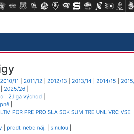
igy
2010/11
|
2011/12
|
2012/13
|
2013/14
|
2014/15
|
2015
|
2025/26
|
ed
|
2.liga východ
|
upně
|
LTM
POR
PRE
PRO
SLA
SOK
SUM
TRE
UNL
VRC
VSE
y
|
prodl. nebo náj.
|
s nulou
|