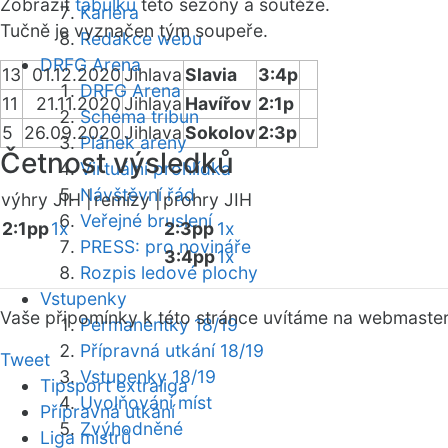
Zobrazit
tabulku
této sezóny a soutěže.
Kariéra
Tučně je vyznačen tým soupeře.
Redakce webu
DRFG Arena
13
01.12.2020
Jihlava
Slavia
3:4p
DRFG Arena
11
21.11.2020
Jihlava
Havířov
2:1p
Schéma tribun
5
26.09.2020
Jihlava
Sokolov
2:3p
Plánek areny
Četnost výsledků
Virtuální prohlídka
Návštěvní řád
výhry JIH |
remízy |
prohry JIH
Veřejné bruslení
2:1pp
1x
2:3pp
1x
PRESS: pro novináře
3:4pp
1x
Rozpis ledové plochy
Vstupenky
Vaše připomínky k této stránce uvítáme na webmaste
Permanentky 18/19
Přípravná utkání 18/19
Tweet
Vstupenky 18/19
Tipsport extraliga
Uvolňování míst
Přípravná utkání
Zvýhodněné
Liga mistrů