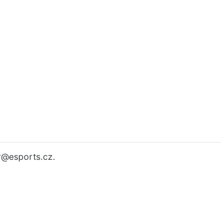
r
@esports.cz.