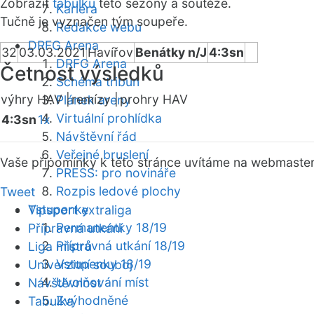
Zobrazit
tabulku
této sezóny a soutěže.
Kariéra
Tučně je vyznačen tým soupeře.
Redakce webu
DRFG Arena
32
03.03.2021
Havířov
Benátky n/J
4:3sn
DRFG Arena
Četnost výsledků
Schéma tribun
výhry HAV |
remízy |
prohry HAV
Plánek areny
Virtuální prohlídka
4:3sn
1x
Návštěvní řád
Veřejné bruslení
Vaše připomínky k této stránce uvítáme na webmaste
PRESS: pro novináře
Rozpis ledové plochy
Tweet
Vstupenky
Tipsport extraliga
Permanentky 18/19
Přípravná utkání
Přípravná utkání 18/19
Liga mistrů
Vstupenky 18/19
Univerzitní souboj
Uvolňování míst
Návštěvnost
Zvýhodněné
Tabulka