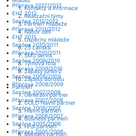
Mládež
Příprava 2012/2013
Kontakty a informace
EHT 2012
Realizační týmy
Sezóna 2011/2012
Partneři mládeže
Příprava 2011/2012
Nábor dětí
EHT 2011
Úspěchy mládeže
Sezóna 2010/2011
ZŠ Labská
Příprava 2010/2011
SMS servis
Sezóna 2009/2010
Týmová fota
Příprava 2009/2010
Zápasy juniorů
Sezóna 2008/2009
Zápasy dorostu
Příprava 2008/2009
Partneři
Sezóna 2007/2008
Generální partner
Příprava 2007/2008
GOLD hlavní partner
Sezóna 2006/2007
Hlavní partneři
Příprava 2006/2007
Business partneři
Sezóna 2005/2006
Hrdí partneři
Příprava 2005/2006
Mediální partneři