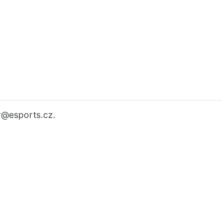
r
@esports.cz.