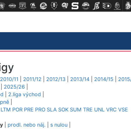
igy
2010/11
|
2011/12
|
2012/13
|
2013/14
|
2014/15
|
2015
|
2025/26
|
ed
|
2.liga východ
|
upně
|
LTM
POR
PRE
PRO
SLA
SOK
SUM
TRE
UNL
VRC
VSE
dy
|
prodl. nebo náj.
|
s nulou
|