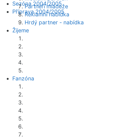
Sezóna 2004/2005
Partneři mládeže
Příprava 2004/2005
Reklamní nabídka
Hrdý partner - nabídka
Žijeme
Fanzóna